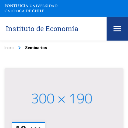
Instituto de Economía
keyboard_arrow_right
Inicio
Seminarios