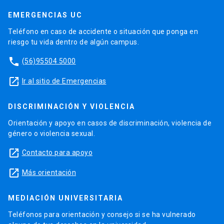
EMERGENCIAS UC
Teléfono en caso de accidente o situación que ponga en
riesgo tu vida dentro de algún campus.
phone
(56)95504 5000
launch
Ir al sitio de Emergencias
DISCRIMINACIÓN Y VIOLENCIA
Orientación y apoyo en casos de discriminación, violencia de
género o violencia sexual.
launch
Contacto para apoyo
launch
Más orientación
MEDIACIÓN UNIVERSITARIA
Teléfonos para orientación y consejo si se ha vulnerado