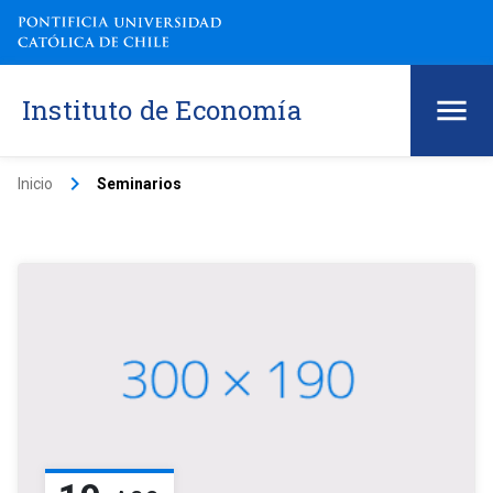
Instituto de Economía
keyboard_arrow_right
Inicio
Seminarios