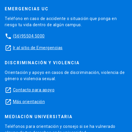
EMERGENCIAS UC
Teléfono en caso de accidente o situación que ponga en
riesgo tu vida dentro de algún campus.
phone
(56)95504 5000
launch
Ir al sitio de Emergencias
DISCRIMINACIÓN Y VIOLENCIA
Orientación y apoyo en casos de discriminación, violencia de
género o violencia sexual.
launch
Contacto para apoyo
launch
Más orientación
MEDIACIÓN UNIVERSITARIA
Teléfonos para orientación y consejo si se ha vulnerado