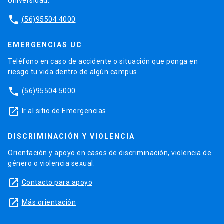
Universidad.
phone
(56)95504 4000
EMERGENCIAS UC
Teléfono en caso de accidente o situación que ponga en
riesgo tu vida dentro de algún campus.
phone
(56)95504 5000
launch
Ir al sitio de Emergencias
DISCRIMINACIÓN Y VIOLENCIA
Orientación y apoyo en casos de discriminación, violencia de
género o violencia sexual.
launch
Contacto para apoyo
launch
Más orientación