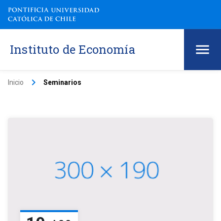
Instituto de Economía
keyboard_arrow_right
Inicio
Seminarios