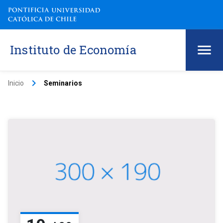
Instituto de Economía
keyboard_arrow_right
Inicio
Seminarios