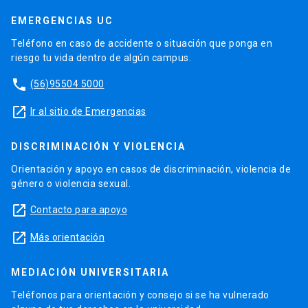
EMERGENCIAS UC
Teléfono en caso de accidente o situación que ponga en
riesgo tu vida dentro de algún campus.
phone
(56)95504 5000
launch
Ir al sitio de Emergencias
DISCRIMINACIÓN Y VIOLENCIA
Orientación y apoyo en casos de discriminación, violencia de
género o violencia sexual.
launch
Contacto para apoyo
launch
Más orientación
MEDIACIÓN UNIVERSITARIA
Teléfonos para orientación y consejo si se ha vulnerado