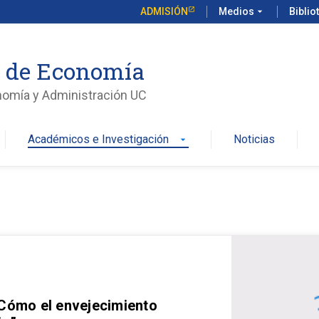
ADMISIÓN
Medios
arrow_drop_down
Biblio
o de Economía
nomía y Administración UC
Académicos e Investigación
Noticias
arrow_drop_down
 Cómo el envejecimiento