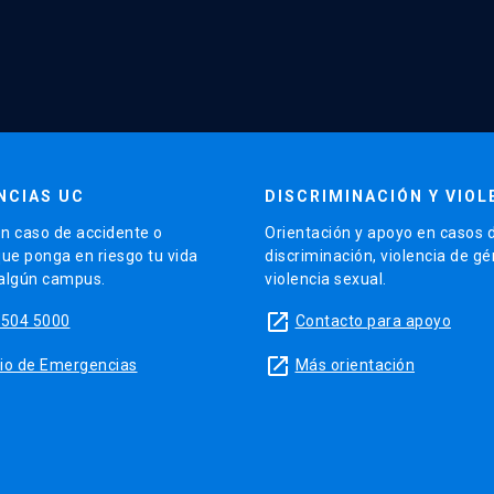
NCIAS UC
DISCRIMINACIÓN Y VIOL
n caso de accidente o
Orientación y apoyo en casos 
que ponga en riesgo tu vida
discriminación, violencia de g
 algún campus.
violencia sexual.
launch
5504 5000
Contacto para apoyo
launch
sitio de Emergencias
Más orientación