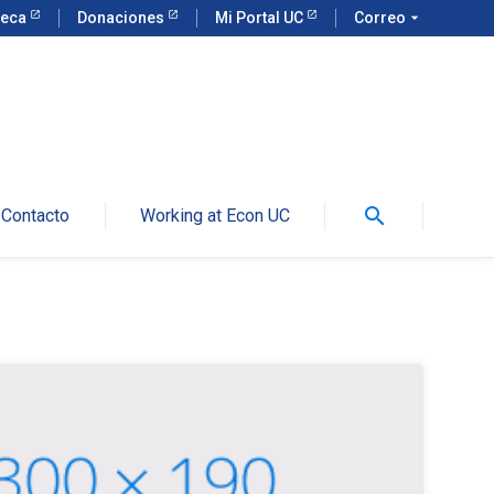
teca
Donaciones
Mi Portal UC
Correo
arrow_drop_down
search
Contacto
Working at Econ UC