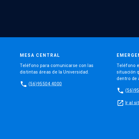
MESA CENTRAL
EMERGE
Teléfono para comunicarse con las
Teléfono e
distintas áreas de la Universidad.
situación 
dentro de
phone
(56)95504 4000
phone
(56)9
launch
Ir al 