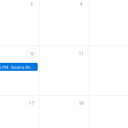
3
4
11
10
5 PM -
Beatriz Ahumada, PhD candidate, Universidad de Pittsburgh
17
18