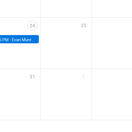
25
24
5 PM -
Evan Munro, Neyman Visiting Assistant Professor in the Department of Statistics at UC Berkeley
31
1