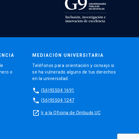
ENCIA
MEDIACIÓN UNIVERSITARIA
de
Teléfonos para orientación y consejo si
énero o
se ha vulnerado alguno de tus derechos
en la universidad.
phone
(56)95504 1691
phone
(56)95504 1247
launch
Ir a la Oficina de Ombuds UC