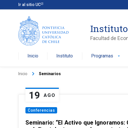
Ir al sitio UC
Institut
Facultad de Eco
Inicio
Instituto
Programas
arrow_drop_down
keyboard_arrow_right
Inicio
Seminarios
19
AGO
Conferencias
Seminario: “El Activo que Ignoramos: