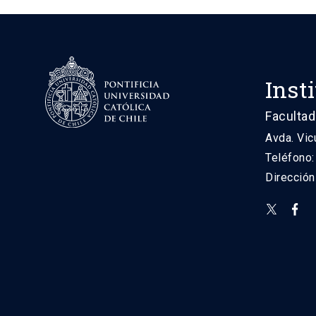
Inst
Facultad
Avda. Vic
Teléfono
Direcció