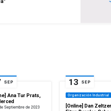
ia”
7
13
SEP
SEP
ne] Ana Tur Prats,
Organización Industrial
erced
[Online] Dan Zeltzer
de Septiembre de 2023