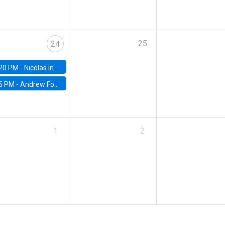
25
24
20 PM -
Nicolas Inostroza, Rotman School of Management, University of Toronto
5 PM -
Andrew Foster, Brown University
1
2