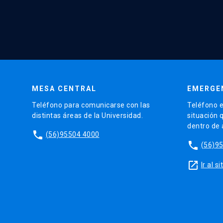
MESA CENTRAL
EMERGE
Teléfono para comunicarse con las
Teléfono e
distintas áreas de la Universidad.
situación 
dentro de
phone
(56)95504 4000
phone
(56)9
launch
Ir al 