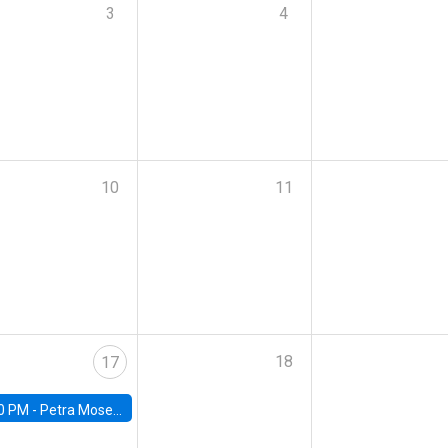
3
4
10
11
18
17
0 PM -
Petra Moser, NYU Stern