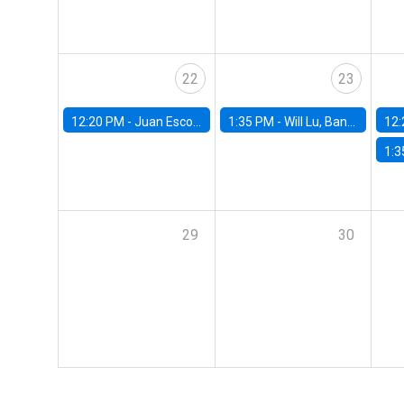
22
23
12:20 PM -
Juan Escobar, Universidad de Chile
1:35 PM -
Will Lu, Banco Central de Chile
12:
1:3
29
30