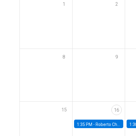
1
2
8
9
15
16
1:35 PM -
Roberto Chang, Rutgers University
1:3