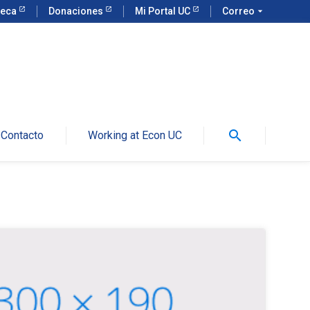
teca
Donaciones
Mi Portal UC
Correo
arrow_drop_down
search
Contacto
Working at Econ UC