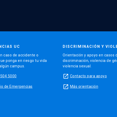
NCIAS UC
DISCRIMINACIÓN Y VIOL
n caso de accidente o
Orientación y apoyo en casos 
que ponga en riesgo tu vida
discriminación, violencia de g
 algún campus.
violencia sexual.
launch
5504 5000
Contacto para apoyo
launch
sitio de Emergencias
Más orientación