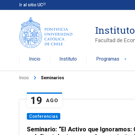
Ir al sitio UC
Institut
Facultad de Eco
Inicio
Instituto
Programas
arrow_drop_down
keyboard_arrow_right
Inicio
Seminarios
19
AGO
Conferencias
Seminario: “El Activo que Ignoramos: