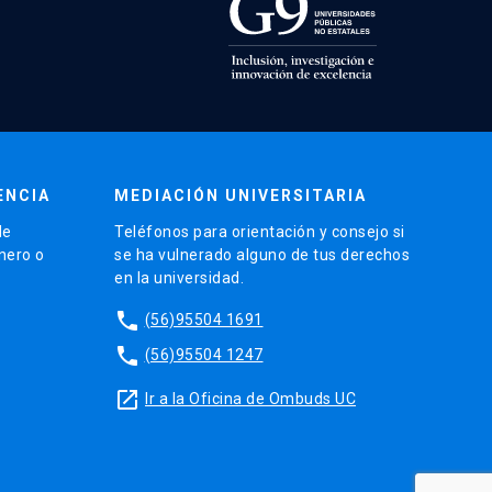
ENCIA
MEDIACIÓN UNIVERSITARIA
de
Teléfonos para orientación y consejo si
énero o
se ha vulnerado alguno de tus derechos
en la universidad.
phone
(56)95504 1691
phone
(56)95504 1247
launch
Ir a la Oficina de Ombuds UC