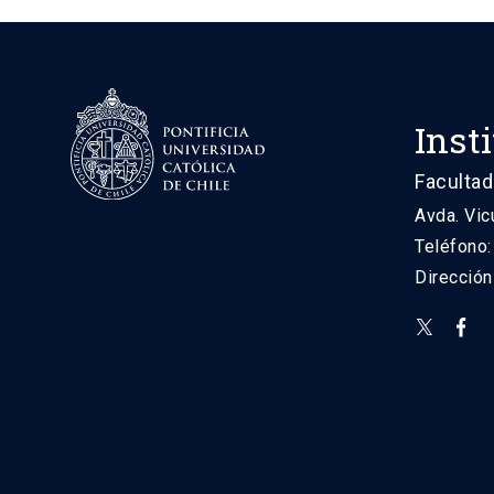
Inst
Facultad
Avda. Vic
Teléfono
Direcció