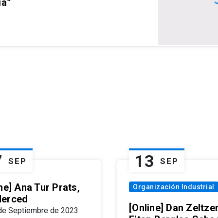
ia”
7
13
SEP
SEP
ne] Ana Tur Prats,
Organización Industrial
erced
[Online] Dan Zeltzer
de Septiembre de 2023