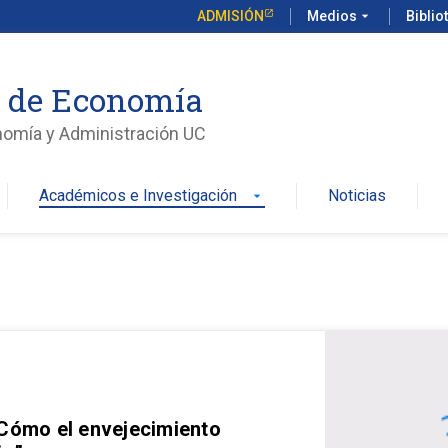
ADMISIÓN
Medios
arrow_drop_down
Biblio
o de Economía
nomía y Administración UC
Académicos e Investigación
Noticias
arrow_drop_down
 Cómo el envejecimiento