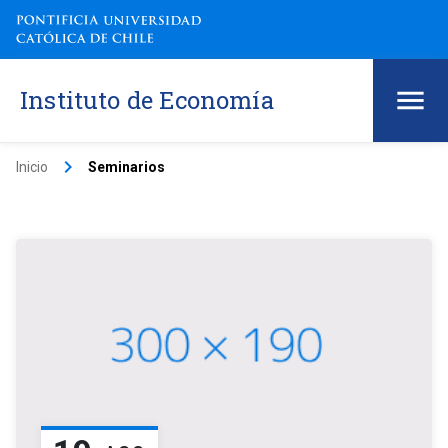
Instituto de Economía
keyboard_arrow_right
Inicio
Seminarios