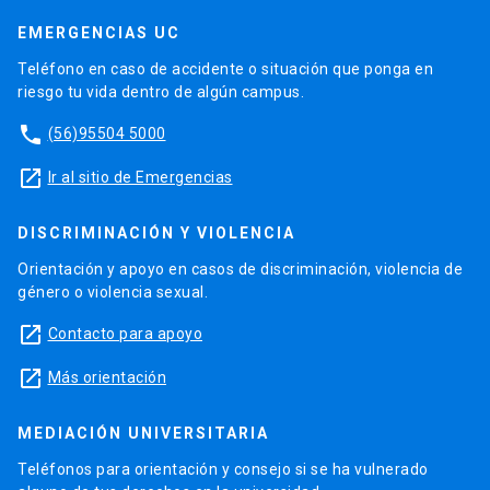
EMERGENCIAS UC
Teléfono en caso de accidente o situación que ponga en
riesgo tu vida dentro de algún campus.
phone
(56)95504 5000
launch
Ir al sitio de Emergencias
DISCRIMINACIÓN Y VIOLENCIA
Orientación y apoyo en casos de discriminación, violencia de
género o violencia sexual.
launch
Contacto para apoyo
launch
Más orientación
MEDIACIÓN UNIVERSITARIA
Teléfonos para orientación y consejo si se ha vulnerado