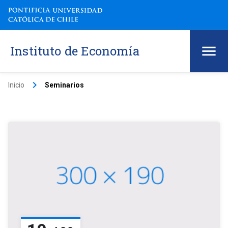
Instituto de Economía
keyboard_arrow_right
Inicio
Seminarios