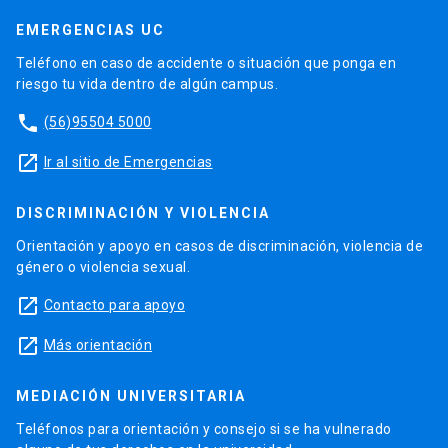
EMERGENCIAS UC
Teléfono en caso de accidente o situación que ponga en
riesgo tu vida dentro de algún campus.
phone
(56)95504 5000
launch
Ir al sitio de Emergencias
DISCRIMINACIÓN Y VIOLENCIA
Orientación y apoyo en casos de discriminación, violencia de
género o violencia sexual.
launch
Contacto para apoyo
launch
Más orientación
MEDIACIÓN UNIVERSITARIA
Teléfonos para orientación y consejo si se ha vulnerado