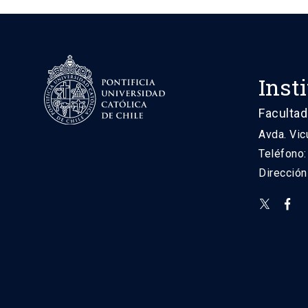
Inst
Facultad
Avda. Vic
Teléfono
Direcció