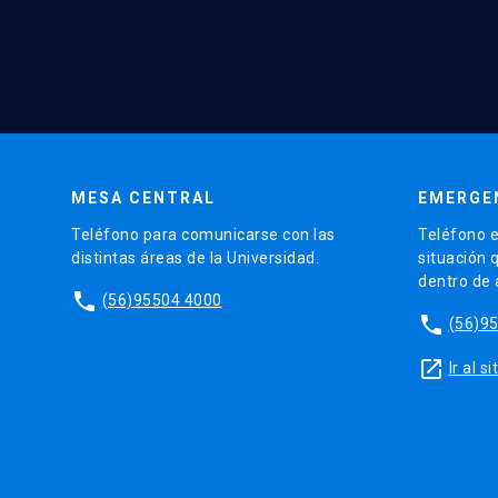
MESA CENTRAL
EMERGE
Teléfono para comunicarse con las
Teléfono e
distintas áreas de la Universidad.
situación 
dentro de
phone
(56)95504 4000
phone
(56)9
launch
Ir al 