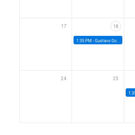
17
18
1:35 PM -
Gustavo González, Banco Central de Chile
24
25
1:3