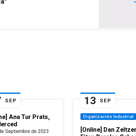
ia”
7
13
SEP
SEP
ne] Ana Tur Prats,
Organización Industrial
erced
[Online] Dan Zeltzer
de Septiembre de 2023