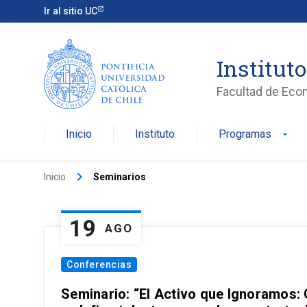
Ir al sitio UC
Institut
Facultad de Eco
Inicio
Instituto
Programas
arrow_drop_down
keyboard_arrow_right
Inicio
Seminarios
19
AGO
Conferencias
Seminario: “El Activo que Ignoramos: