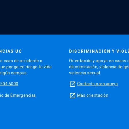
NCIAS UC
DISCRIMINACIÓN Y VIOL
n caso de accidente o
Orientación y apoyo en casos 
que ponga en riesgo tu vida
discriminación, violencia de g
 algún campus.
violencia sexual.
launch
5504 5000
Contacto para apoyo
launch
sitio de Emergencias
Más orientación