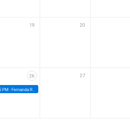
19
20
27
26
5 PM -
Fernanda Rojas Ampuero, University of Wisconsin-Madison