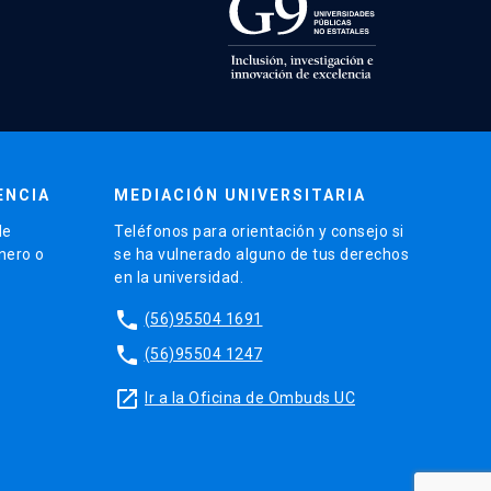
ENCIA
MEDIACIÓN UNIVERSITARIA
de
Teléfonos para orientación y consejo si
énero o
se ha vulnerado alguno de tus derechos
en la universidad.
phone
(56)95504 1691
phone
(56)95504 1247
launch
Ir a la Oficina de Ombuds UC