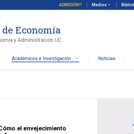
ADMISIÓN
Medios
arrow_drop_down
Biblio
o de Economía
nomía y Administración UC
Académicos e Investigación
Noticias
arrow_drop_down
 Cómo el envejecimiento