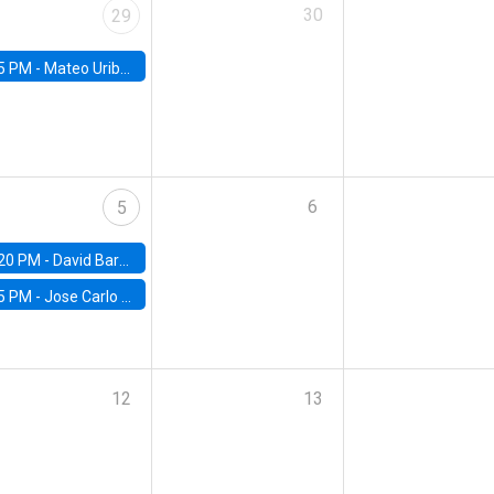
30
29
5 PM -
Mateo Uribe-Castro, Universidad de los Andes (Colombia)
6
5
20 PM -
David Bardey, Universidad de los Andes - CEDE
5 PM -
Jose Carlo Bermudez, UC (ME) & World Bank
12
13