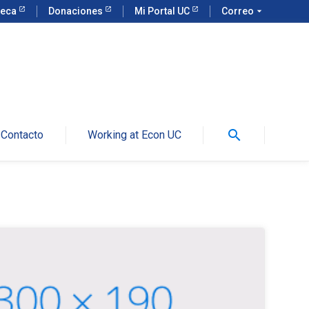
teca
Donaciones
Mi Portal UC
Correo
arrow_drop_down
search
Contacto
Working at Econ UC