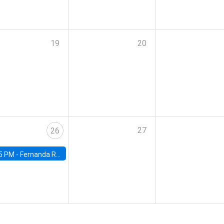
19
20
27
26
5 PM -
Fernanda Rojas Ampuero, University of Wisconsin-Madison