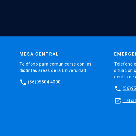
MESA CENTRAL
EMERGE
Teléfono para comunicarse con las
Teléfono e
distintas áreas de la Universidad.
situación 
dentro de
phone
(56)95504 4000
phone
(56)9
launch
Ir al 