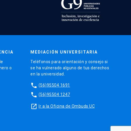
ENCIA
MEDIACIÓN UNIVERSITARIA
de
Teléfonos para orientación y consejo si
énero o
se ha vulnerado alguno de tus derechos
en la universidad.
phone
(56)95504 1691
phone
(56)95504 1247
launch
Ir a la Oficina de Ombuds UC