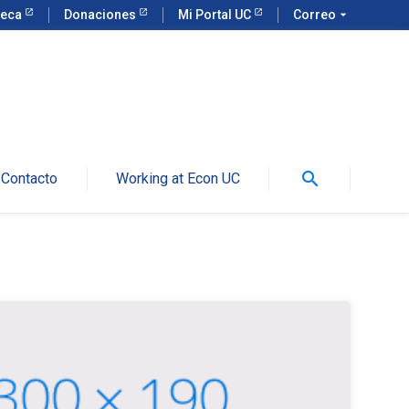
teca
Donaciones
Mi Portal UC
Correo
arrow_drop_down
search
Contacto
Working at Econ UC