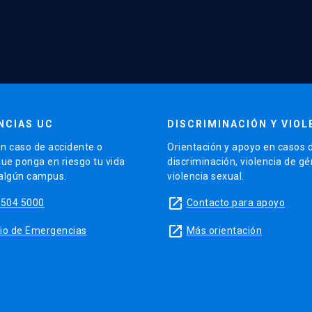
NCIAS UC
DISCRIMINACIÓN Y VIOL
n caso de accidente o
Orientación y apoyo en casos 
que ponga en riesgo tu vida
discriminación, violencia de g
 algún campus.
violencia sexual.
launch
5504 5000
Contacto para apoyo
launch
sitio de Emergencias
Más orientación