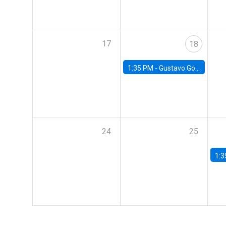
17
18
1:35 PM -
Gustavo González, Banco Central de Chile
24
25
1:3