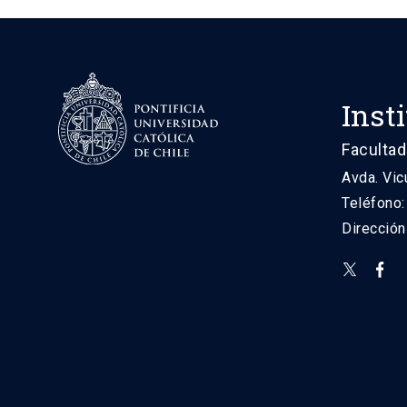
Inst
Facultad
Avda. Vic
Teléfono
Direcció