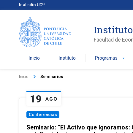
Ir al sitio UC
Institut
Facultad de Eco
Inicio
Instituto
Programas
arrow_drop_down
keyboard_arrow_right
Inicio
Seminarios
19
AGO
Conferencias
Seminario: “El Activo que Ignoramos: