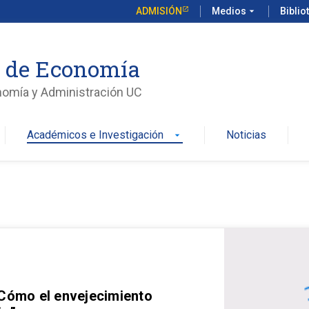
ADMISIÓN
Medios
arrow_drop_down
Biblio
o de Economía
nomía y Administración UC
Académicos e Investigación
Noticias
arrow_drop_down
 Cómo el envejecimiento