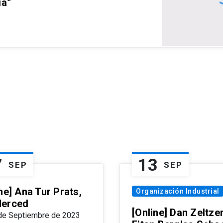
ia”
7
13
SEP
SEP
ne] Ana Tur Prats,
Organización Industrial
erced
[Online] Dan Zeltzer
de Septiembre de 2023