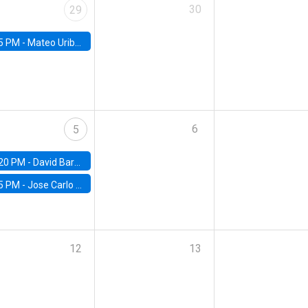
30
29
5 PM -
Mateo Uribe-Castro, Universidad de los Andes (Colombia)
6
5
20 PM -
David Bardey, Universidad de los Andes - CEDE
5 PM -
Jose Carlo Bermudez, UC (ME) & World Bank
12
13