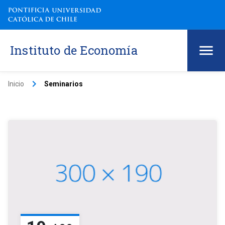
Instituto de Economía
keyboard_arrow_right
Inicio
Seminarios