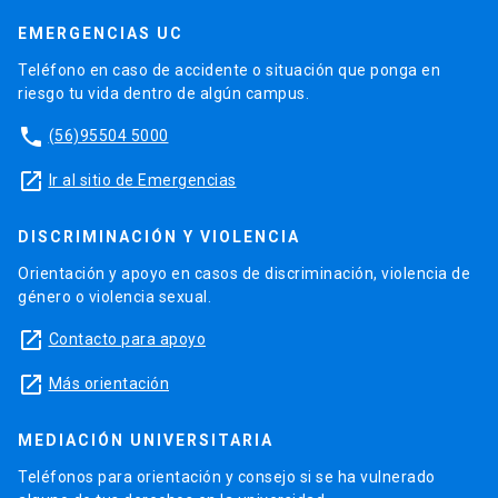
EMERGENCIAS UC
Teléfono en caso de accidente o situación que ponga en
riesgo tu vida dentro de algún campus.
phone
(56)95504 5000
launch
Ir al sitio de Emergencias
DISCRIMINACIÓN Y VIOLENCIA
Orientación y apoyo en casos de discriminación, violencia de
género o violencia sexual.
launch
Contacto para apoyo
launch
Más orientación
MEDIACIÓN UNIVERSITARIA
Teléfonos para orientación y consejo si se ha vulnerado