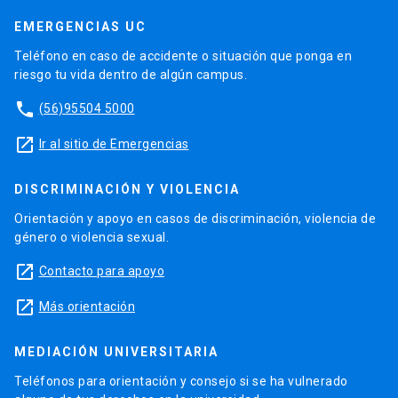
EMERGENCIAS UC
Teléfono en caso de accidente o situación que ponga en
riesgo tu vida dentro de algún campus.
phone
(56)95504 5000
launch
Ir al sitio de Emergencias
DISCRIMINACIÓN Y VIOLENCIA
Orientación y apoyo en casos de discriminación, violencia de
género o violencia sexual.
launch
Contacto para apoyo
launch
Más orientación
MEDIACIÓN UNIVERSITARIA
Teléfonos para orientación y consejo si se ha vulnerado