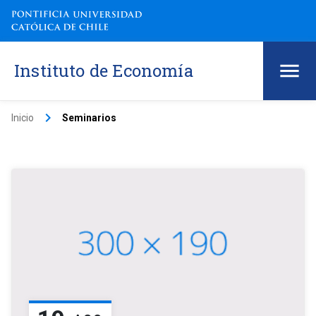
Instituto de Economía
keyboard_arrow_right
Inicio
Seminarios