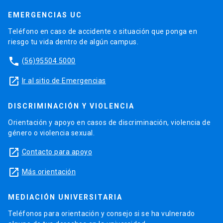
EMERGENCIAS UC
Teléfono en caso de accidente o situación que ponga en
riesgo tu vida dentro de algún campus.
phone
(56)95504 5000
launch
Ir al sitio de Emergencias
DISCRIMINACIÓN Y VIOLENCIA
Orientación y apoyo en casos de discriminación, violencia de
género o violencia sexual.
launch
Contacto para apoyo
launch
Más orientación
MEDIACIÓN UNIVERSITARIA
Teléfonos para orientación y consejo si se ha vulnerado