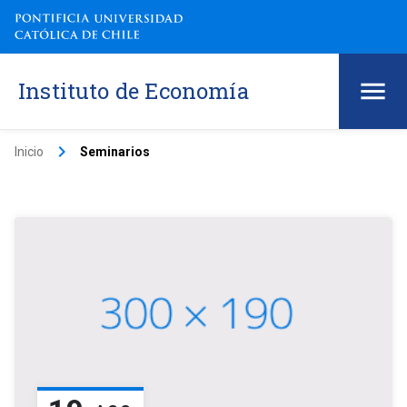
Instituto de Economía
keyboard_arrow_right
Inicio
Seminarios