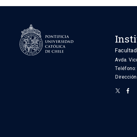
Inst
Facultad
Avda. Vic
Teléfono
Direcció