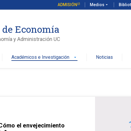
ADMISIÓN
Medios
arrow_drop_down
Biblio
o de Economía
nomía y Administración UC
Académicos e Investigación
Noticias
arrow_drop_down
 Cómo el envejecimiento