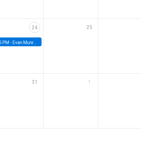
25
24
5 PM -
Evan Munro, Neyman Visiting Assistant Professor in the Department of Statistics at UC Berkeley
31
1