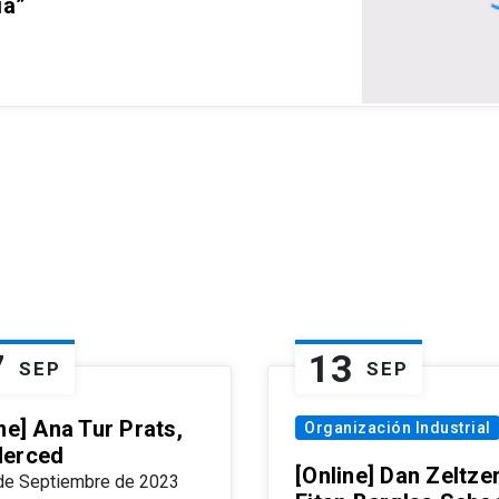
ia”
7
13
SEP
SEP
ne] Ana Tur Prats,
Organización Industrial
erced
[Online] Dan Zeltzer
de Septiembre de 2023