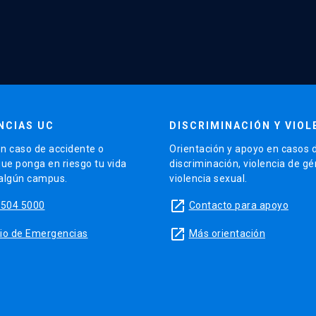
NCIAS UC
DISCRIMINACIÓN Y VIOL
n caso de accidente o
Orientación y apoyo en casos 
que ponga en riesgo tu vida
discriminación, violencia de g
 algún campus.
violencia sexual.
launch
5504 5000
Contacto para apoyo
launch
sitio de Emergencias
Más orientación