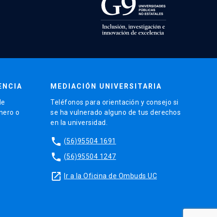
ENCIA
MEDIACIÓN UNIVERSITARIA
de
Teléfonos para orientación y consejo si
énero o
se ha vulnerado alguno de tus derechos
en la universidad.
phone
(56)95504 1691
phone
(56)95504 1247
launch
Ir a la Oficina de Ombuds UC