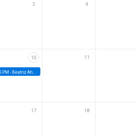
3
4
11
10
5 PM -
Beatriz Ahumada, PhD candidate, Universidad de Pittsburgh
17
18