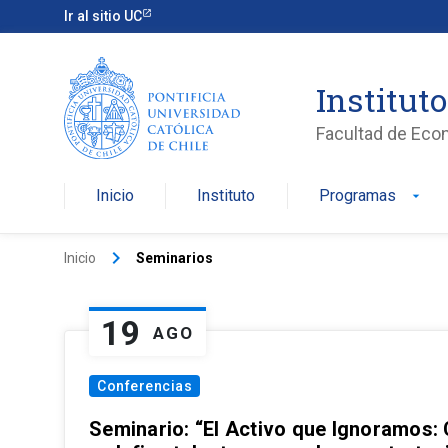
Ir al sitio UC
Institut
Facultad de Eco
Inicio
Instituto
Programas
arrow_drop_down
keyboard_arrow_right
Inicio
Seminarios
19
AGO
Conferencias
Seminario: “El Activo que Ignoramos: