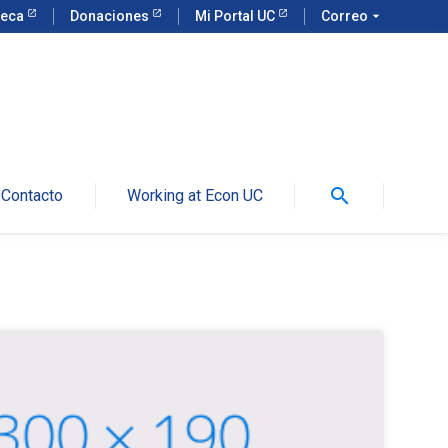
teca
Donaciones
Mi Portal UC
Correo
arrow_drop_down
search
Contacto
Working at Econ UC