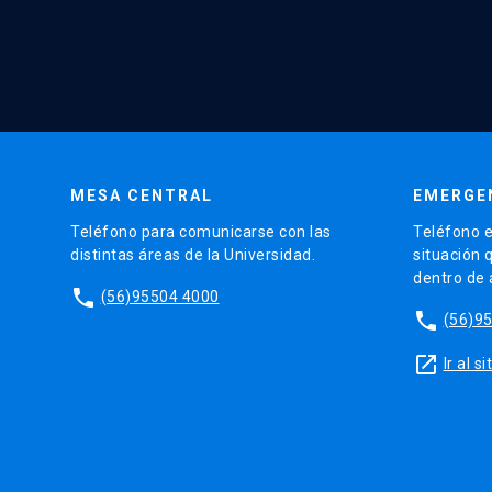
MESA CENTRAL
EMERGE
Teléfono para comunicarse con las
Teléfono e
distintas áreas de la Universidad.
situación 
dentro de
phone
(56)95504 4000
phone
(56)9
launch
Ir al 