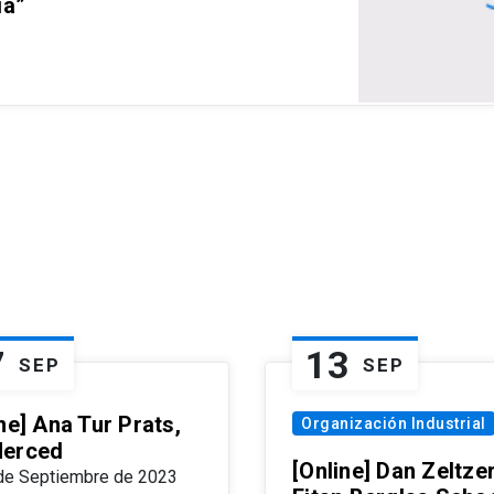
ia”
7
13
SEP
SEP
ne] Ana Tur Prats,
Organización Industrial
erced
[Online] Dan Zeltzer
de Septiembre de 2023