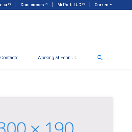
teca
Donaciones
Mi Portal UC
Correo
arrow_drop_down
search
Contacto
Working at Econ UC