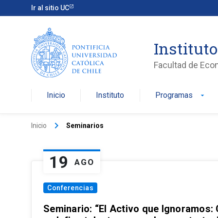
Ir al sitio UC
Institut
Facultad de Eco
Inicio
Instituto
Programas
arrow_drop_down
keyboard_arrow_right
Inicio
Seminarios
19
AGO
Conferencias
Seminario: “El Activo que Ignoramos: