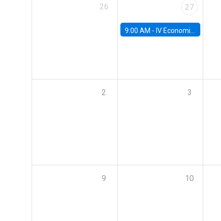
26
27
9:00 AM -
IV Economics Alumni Workshop
2
3
9
10