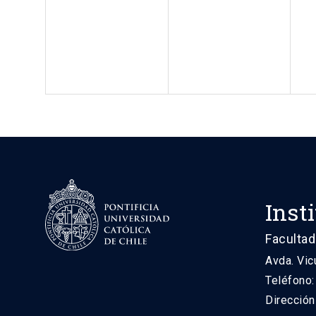
Inst
Facultad
Avda. Vic
Teléfono
Direcció