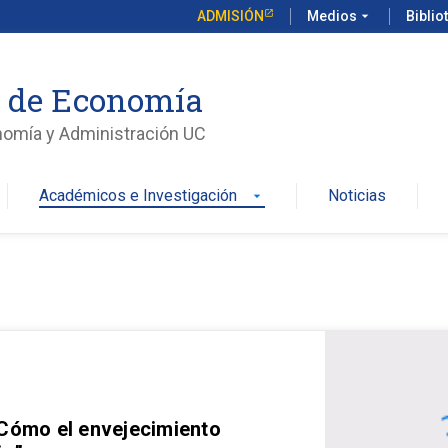
ADMISIÓN
Medios
arrow_drop_down
Biblio
o de Economía
nomía y Administración UC
Académicos e Investigación
Noticias
arrow_drop_down
 Cómo el envejecimiento