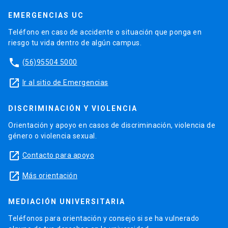
EMERGENCIAS UC
Teléfono en caso de accidente o situación que ponga en
riesgo tu vida dentro de algún campus.
phone
(56)95504 5000
launch
Ir al sitio de Emergencias
DISCRIMINACIÓN Y VIOLENCIA
Orientación y apoyo en casos de discriminación, violencia de
género o violencia sexual.
launch
Contacto para apoyo
launch
Más orientación
MEDIACIÓN UNIVERSITARIA
Teléfonos para orientación y consejo si se ha vulnerado