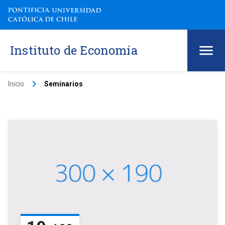
Instituto de Economía
keyboard_arrow_right
Inicio
Seminarios