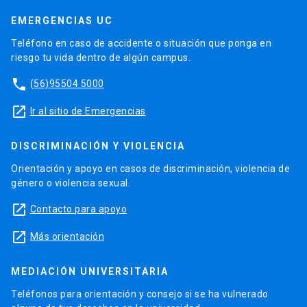
EMERGENCIAS UC
Teléfono en caso de accidente o situación que ponga en
riesgo tu vida dentro de algún campus.
phone
(56)95504 5000
launch
Ir al sitio de Emergencias
DISCRIMINACIÓN Y VIOLENCIA
Orientación y apoyo en casos de discriminación, violencia de
género o violencia sexual.
launch
Contacto para apoyo
launch
Más orientación
MEDIACIÓN UNIVERSITARIA
Teléfonos para orientación y consejo si se ha vulnerado