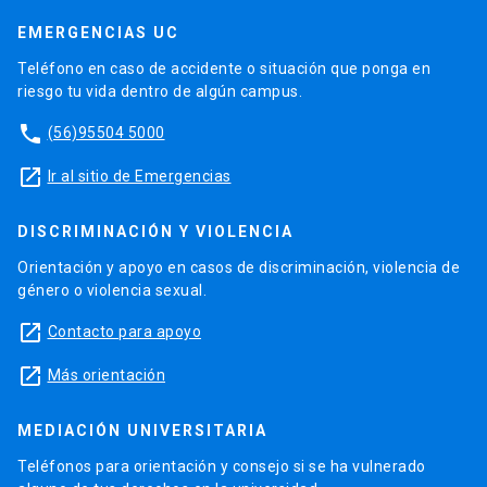
EMERGENCIAS UC
Teléfono en caso de accidente o situación que ponga en
riesgo tu vida dentro de algún campus.
phone
(56)95504 5000
launch
Ir al sitio de Emergencias
DISCRIMINACIÓN Y VIOLENCIA
Orientación y apoyo en casos de discriminación, violencia de
género o violencia sexual.
launch
Contacto para apoyo
launch
Más orientación
MEDIACIÓN UNIVERSITARIA
Teléfonos para orientación y consejo si se ha vulnerado