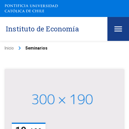
Instituto de Economía
keyboard_arrow_right
Inicio
Seminarios