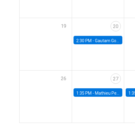
19
20
2:30 PM -
Gautam Gowrisankaran, Columbia University
26
27
1:35 PM -
Mathieu Pedemonte, IDB
1:3