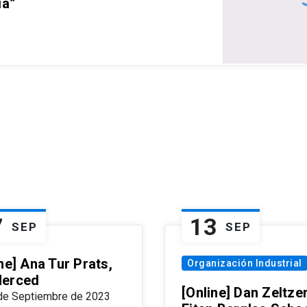
ia”
7
13
SEP
SEP
ne] Ana Tur Prats,
Organización Industrial
erced
[Online] Dan Zeltzer
de Septiembre de 2023