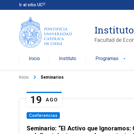
Ir al sitio UC
Institut
Facultad de Eco
Inicio
Instituto
Programas
arrow_drop_down
keyboard_arrow_right
Inicio
Seminarios
19
AGO
Conferencias
Seminario: “El Activo que Ignoramos: