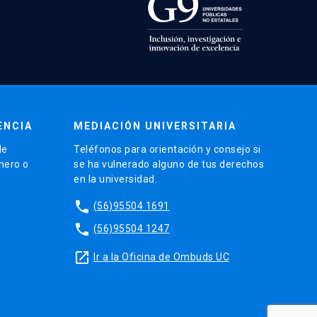
ENCIA
MEDIACIÓN UNIVERSITARIA
de
Teléfonos para orientación y consejo si
énero o
se ha vulnerado alguno de tus derechos
en la universidad.
phone
(56)95504 1691
phone
(56)95504 1247
launch
Ir a la Oficina de Ombuds UC