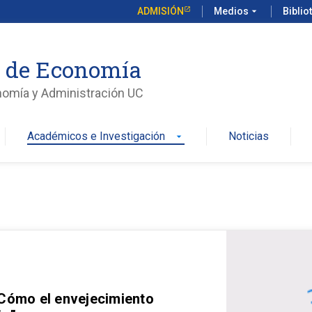
ADMISIÓN
Medios
arrow_drop_down
Biblio
o de Economía
nomía y Administración UC
Académicos e Investigación
Noticias
arrow_drop_down
 Cómo el envejecimiento