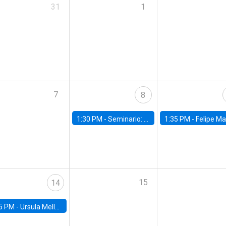
31
1
7
8
1:30 PM -
Seminario: “Recuperando la humanidad para progresar en la era de la IA»
1:35 PM -
Felipe Martínez, alumno Doctorado en Ec
15
14
5 PM -
Ursula Mello, Insper - Institute of Education and Research