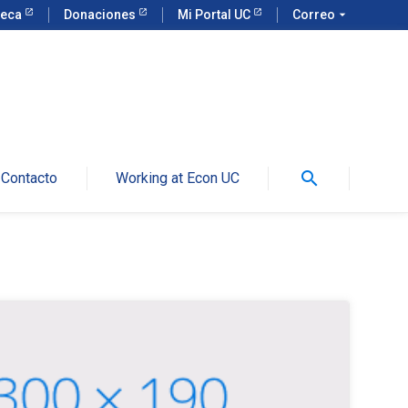
teca
Donaciones
Mi Portal UC
Correo
arrow_drop_down
search
Contacto
Working at Econ UC