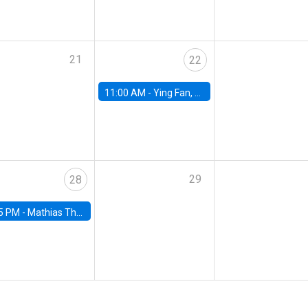
21
22
11:00 AM -
Ying Fan, University of Michigan
29
28
5 PM -
Mathias Thoenig, University of Lausanne