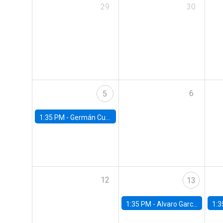
29
30
6
5
1:35 PM -
Germán Cubas, University of Houston
12
13
1:35 PM -
Alvaro Garcia-Marin, Universidad de Los Andes
1:3