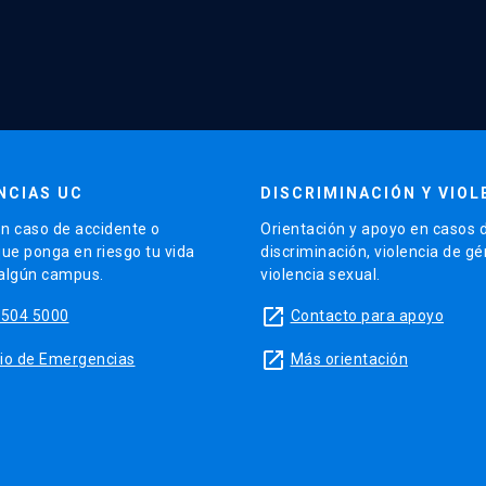
NCIAS UC
DISCRIMINACIÓN Y VIOL
n caso de accidente o
Orientación y apoyo en casos 
que ponga en riesgo tu vida
discriminación, violencia de g
 algún campus.
violencia sexual.
launch
5504 5000
Contacto para apoyo
launch
sitio de Emergencias
Más orientación