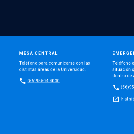
MESA CENTRAL
EMERGE
Teléfono para comunicarse con las
Teléfono e
distintas áreas de la Universidad.
situación 
dentro de
phone
(56)95504 4000
phone
(56)9
launch
Ir al 