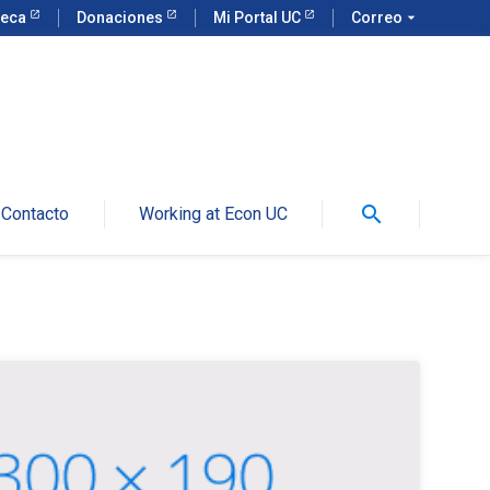
teca
Donaciones
Mi Portal UC
Correo
arrow_drop_down
search
Contacto
Working at Econ UC