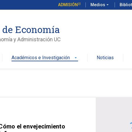
ADMISIÓN
Medios
arrow_drop_down
Biblio
o de Economía
nomía y Administración UC
Académicos e Investigación
Noticias
arrow_drop_down
 Cómo el envejecimiento