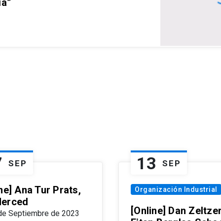
ia”
7
13
SEP
SEP
ne] Ana Tur Prats,
Organización Industrial
erced
[Online] Dan Zeltzer
de Septiembre de 2023