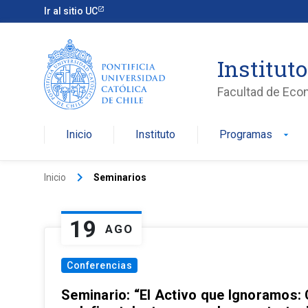
Ir al sitio UC
Institut
Facultad de Eco
Inicio
Instituto
Programas
arrow_drop_down
keyboard_arrow_right
Inicio
Seminarios
19
AGO
Conferencias
Seminario: “El Activo que Ignoramos: