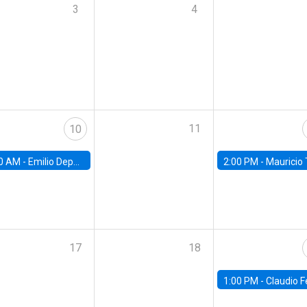
3
4
11
10
0 AM -
Emilio Depetris-Chauvín, Universidad Católica
2:00 PM -
Mauricio Tejada,
17
18
1:00 PM -
Claudio Ferraz, British Col