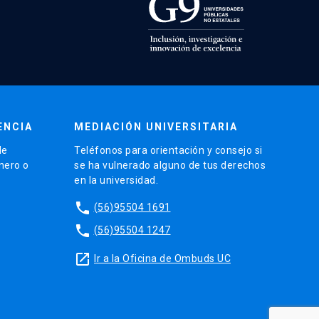
ENCIA
MEDIACIÓN UNIVERSITARIA
de
Teléfonos para orientación y consejo si
énero o
se ha vulnerado alguno de tus derechos
en la universidad.
phone
(56)95504 1691
phone
(56)95504 1247
launch
Ir a la Oficina de Ombuds UC