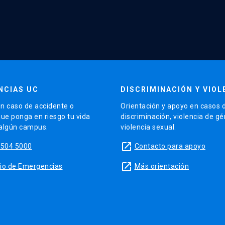
NCIAS UC
DISCRIMINACIÓN Y VIOL
n caso de accidente o
Orientación y apoyo en casos 
que ponga en riesgo tu vida
discriminación, violencia de g
 algún campus.
violencia sexual.
launch
5504 5000
Contacto para apoyo
launch
sitio de Emergencias
Más orientación