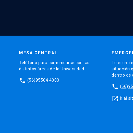
MESA CENTRAL
EMERGE
Teléfono para comunicarse con las
Teléfono e
distintas áreas de la Universidad.
situación 
dentro de
phone
(56)95504 4000
phone
(56)9
launch
Ir al 