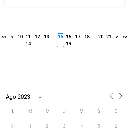
<<
<
10
11
12
13
15
16
17
18
20
21
>
>>
14
19
L
M
M
J
V
S
D
31
1
2
3
4
5
6