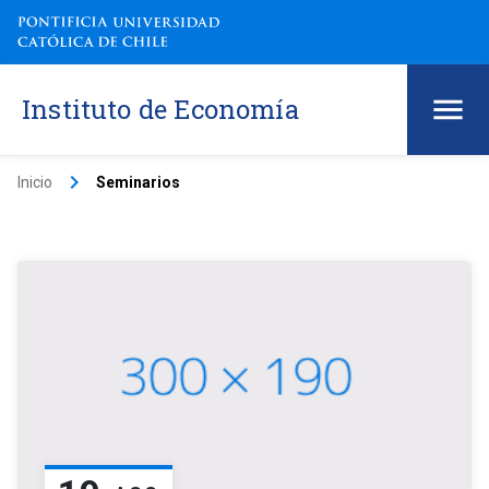
Instituto de Economía
keyboard_arrow_right
Inicio
Seminarios