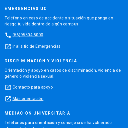
EMERGENCIAS UC
Teléfono en caso de accidente o situación que ponga en
riesgo tu vida dentro de algún campus.
phone
(56)95504 5000
launch
Ir al sitio de Emergencias
DISCRIMINACIÓN Y VIOLENCIA
Orientación y apoyo en casos de discriminación, violencia de
género o violencia sexual.
launch
Contacto para apoyo
launch
Más orientación
MEDIACIÓN UNIVERSITARIA
Teléfonos para orientación y consejo si se ha vulnerado