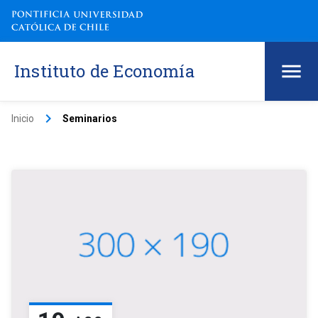
Instituto de Economía
keyboard_arrow_right
Inicio
Seminarios