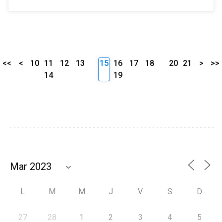
<<
<
10
11
12
13
15
16
17
18
20
21
>
>>
14
19
L
M
M
J
V
S
D
27
28
1
2
3
4
5