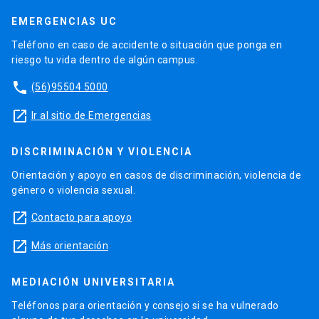
EMERGENCIAS UC
Teléfono en caso de accidente o situación que ponga en
riesgo tu vida dentro de algún campus.
phone
(56)95504 5000
launch
Ir al sitio de Emergencias
DISCRIMINACIÓN Y VIOLENCIA
Orientación y apoyo en casos de discriminación, violencia de
género o violencia sexual.
launch
Contacto para apoyo
launch
Más orientación
MEDIACIÓN UNIVERSITARIA
Teléfonos para orientación y consejo si se ha vulnerado