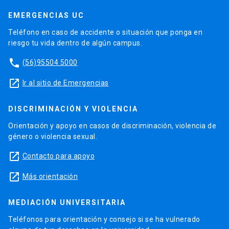
EMERGENCIAS UC
Teléfono en caso de accidente o situación que ponga en
riesgo tu vida dentro de algún campus.
phone
(56)95504 5000
launch
Ir al sitio de Emergencias
DISCRIMINACIÓN Y VIOLENCIA
Orientación y apoyo en casos de discriminación, violencia de
género o violencia sexual.
launch
Contacto para apoyo
launch
Más orientación
MEDIACIÓN UNIVERSITARIA
Teléfonos para orientación y consejo si se ha vulnerado