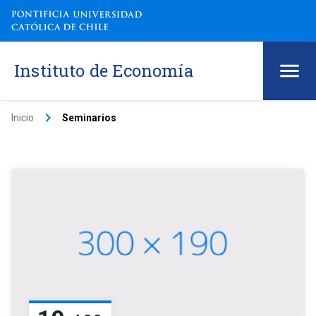
Instituto de Economía
keyboard_arrow_right
Inicio
Seminarios