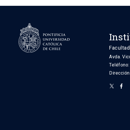
Inst
Facultad
Avda. Vic
Teléfono
Direcció