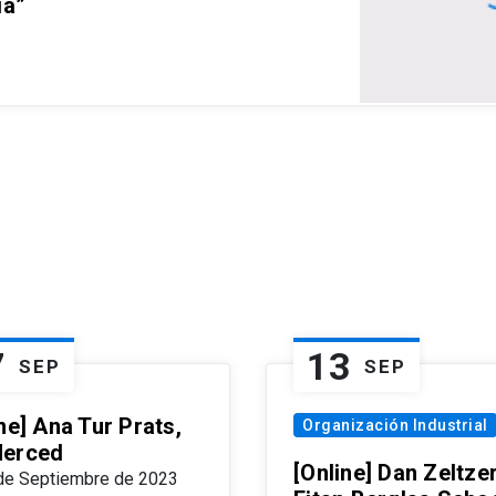
ia”
7
13
SEP
SEP
ne] Ana Tur Prats,
Organización Industrial
erced
[Online] Dan Zeltzer
de Septiembre de 2023