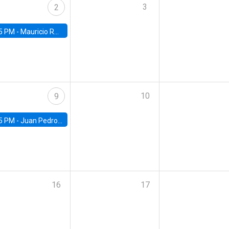
3
2
5 PM -
Mauricio Romero, ITAM
10
9
5 PM -
Juan Pedro Ronconi, Universidad de Los Andes
16
17