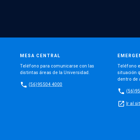
MESA CENTRAL
EMERGE
Teléfono para comunicarse con las
Teléfono e
distintas áreas de la Universidad.
situación 
dentro de
phone
(56)95504 4000
phone
(56)9
launch
Ir al 