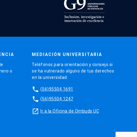
ENCIA
MEDIACIÓN UNIVERSITARIA
de
Teléfonos para orientación y consejo si
énero o
se ha vulnerado alguno de tus derechos
en la universidad.
phone
(56)95504 1691
phone
(56)95504 1247
launch
Ir a la Oficina de Ombuds UC