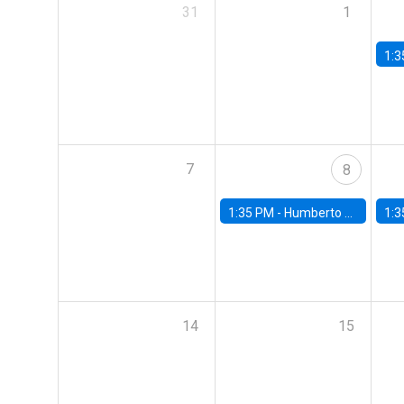
31
1
1:3
7
8
1:35 PM -
Humberto Martínez, Universidad de Chile
1:3
14
15