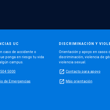
NCIAS UC
DISCRIMINACIÓN Y VIOL
n caso de accidente o
Orientación y apoyo en casos 
que ponga en riesgo tu vida
discriminación, violencia de g
 algún campus.
violencia sexual.
launch
5504 5000
Contacto para apoyo
launch
sitio de Emergencias
Más orientación