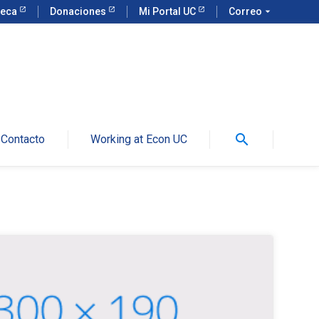
teca
Donaciones
Mi Portal UC
Correo
arrow_drop_down
search
Contacto
Working at Econ UC