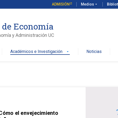
ADMISIÓN
Medios
arrow_drop_down
Biblio
o de Economía
nomía y Administración UC
Académicos e Investigación
Noticias
arrow_drop_down
 Cómo el envejecimiento