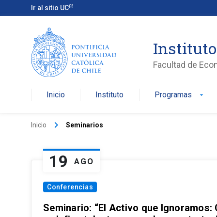
Ir al sitio UC
Institut
Facultad de Eco
Inicio
Instituto
Programas
arrow_drop_down
keyboard_arrow_right
Inicio
Seminarios
19
AGO
Conferencias
Seminario: “El Activo que Ignoramos: