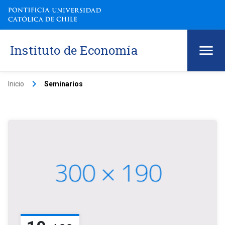
Instituto de Economía
keyboard_arrow_right
Inicio
Seminarios