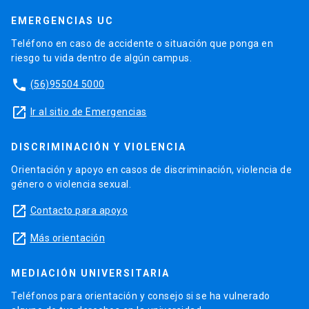
EMERGENCIAS UC
Teléfono en caso de accidente o situación que ponga en
riesgo tu vida dentro de algún campus.
phone
(56)95504 5000
launch
Ir al sitio de Emergencias
DISCRIMINACIÓN Y VIOLENCIA
Orientación y apoyo en casos de discriminación, violencia de
género o violencia sexual.
launch
Contacto para apoyo
launch
Más orientación
MEDIACIÓN UNIVERSITARIA
Teléfonos para orientación y consejo si se ha vulnerado