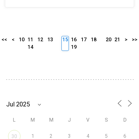
<<
<
10
11
12
13
15
16
17
18
20
21
>
>>
14
19
L
M
M
J
V
S
D
1
2
3
4
5
6
30