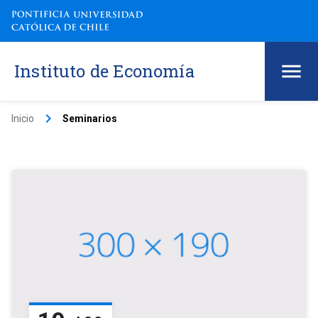
Instituto de Economía
keyboard_arrow_right
Inicio
Seminarios