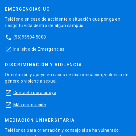
EMERGENCIAS UC
Teléfono en caso de accidente o situación que ponga en
riesgo tu vida dentro de algún campus.
phone
(56)95504 5000
launch
Ir al sitio de Emergencias
DISCRIMINACIÓN Y VIOLENCIA
Orientación y apoyo en casos de discriminación, violencia de
género o violencia sexual.
launch
Contacto para apoyo
launch
Más orientación
MEDIACIÓN UNIVERSITARIA
Teléfonos para orientación y consejo si se ha vulnerado