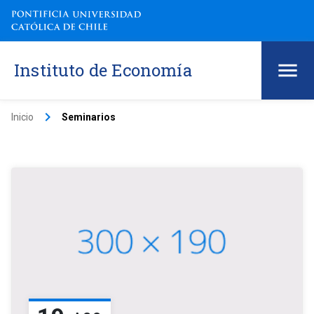
Instituto de Economía
keyboard_arrow_right
Inicio
Seminarios