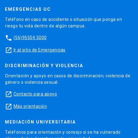
EMERGENCIAS UC
Teléfono en caso de accidente o situación que ponga en
riesgo tu vida dentro de algún campus.
phone
(56)95504 5000
launch
Ir al sitio de Emergencias
DISCRIMINACIÓN Y VIOLENCIA
Orientación y apoyo en casos de discriminación, violencia de
género o violencia sexual.
launch
Contacto para apoyo
launch
Más orientación
MEDIACIÓN UNIVERSITARIA
Teléfonos para orientación y consejo si se ha vulnerado