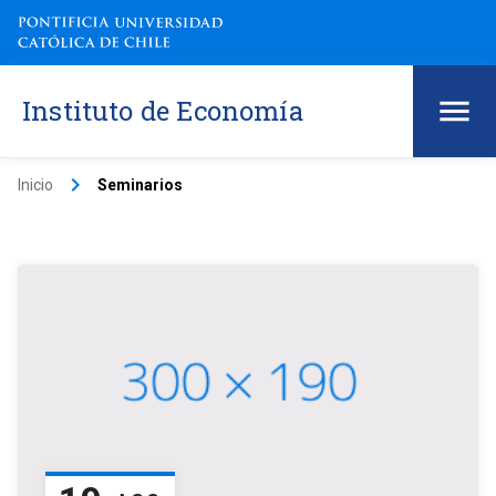
Instituto de Economía
keyboard_arrow_right
Inicio
Seminarios