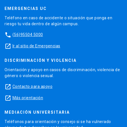
EMERGENCIAS UC
Teléfono en caso de accidente o situación que ponga en
riesgo tu vida dentro de algún campus.
phone
(56)95504 5000
launch
Ir al sitio de Emergencias
DISCRIMINACIÓN Y VIOLENCIA
Orientación y apoyo en casos de discriminación, violencia de
género o violencia sexual.
launch
Contacto para apoyo
launch
Más orientación
MEDIACIÓN UNIVERSITARIA
Teléfonos para orientación y consejo si se ha vulnerado