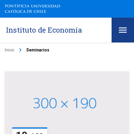
Instituto de Economía
keyboard_arrow_right
Inicio
Seminarios