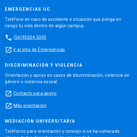
EMERGENCIAS UC
Teléfono en caso de accidente o situación que ponga en
riesgo tu vida dentro de algún campus.
phone
(56)95504 5000
launch
Ir al sitio de Emergencias
DISCRIMINACIÓN Y VIOLENCIA
Orientación y apoyo en casos de discriminación, violencia de
género o violencia sexual.
launch
Contacto para apoyo
launch
Más orientación
MEDIACIÓN UNIVERSITARIA
Teléfonos para orientación y consejo si se ha vulnerado