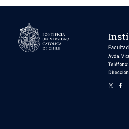
Inst
Facultad
Avda. Vic
Teléfono
Direcció