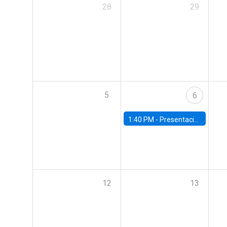
28
29
5
6
1:40 PM -
Presentación capítulos del World Economic Outlook del Fondo Monetario Internacional (FMI)
12
13