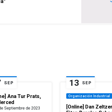
ia”
7
13
SEP
SEP
ne] Ana Tur Prats,
Organización Industrial
erced
[Online] Dan Zeltzer
de Septiembre de 2023