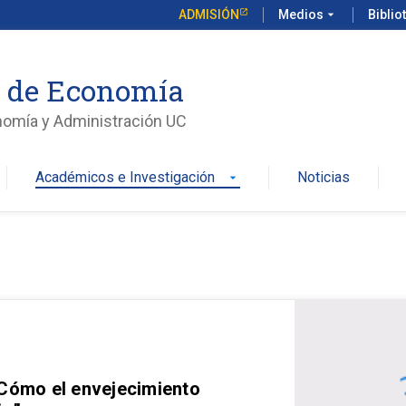
ADMISIÓN
Medios
arrow_drop_down
Biblio
o de Economía
nomía y Administración UC
Académicos e Investigación
Noticias
arrow_drop_down
 Cómo el envejecimiento