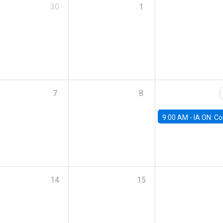
30
1
7
8
9:00 AM -
IA ON: Conocimiento y Negocios en Modo Fu
14
15