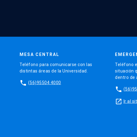
MESA CENTRAL
EMERGE
Teléfono para comunicarse con las
Teléfono e
distintas áreas de la Universidad.
situación 
dentro de
phone
(56)95504 4000
phone
(56)9
launch
Ir al 