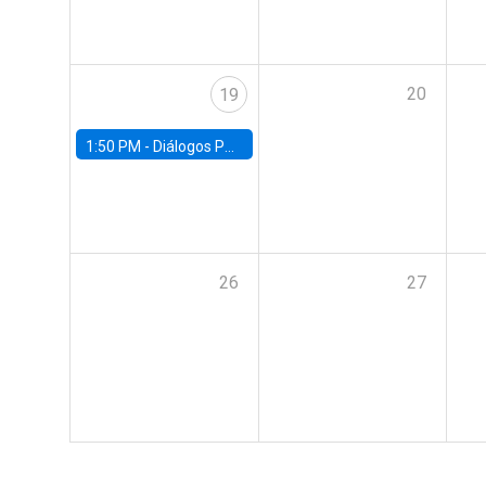
20
19
1:50 PM -
Diálogos Públicos EG+ FACEA | Con Rodrigo Valdés
26
27