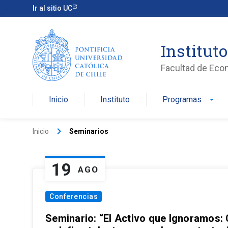
Ir al sitio UC
Institut
Facultad de Eco
Inicio
Instituto
Programas
arrow_drop_down
keyboard_arrow_right
Inicio
Seminarios
19
AGO
Conferencias
Seminario: “El Activo que Ignoramos: