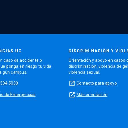
NCIAS UC
DISCRIMINACIÓN Y VIOL
n caso de accidente o
Orientación y apoyo en casos 
que ponga en riesgo tu vida
discriminación, violencia de g
 algún campus.
violencia sexual.
launch
5504 5000
Contacto para apoyo
launch
sitio de Emergencias
Más orientación