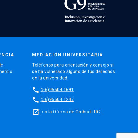
ENCIA
MEDIACIÓN UNIVERSITARIA
de
Teléfonos para orientación y consejo si
énero o
se ha vulnerado alguno de tus derechos
en la universidad.
phone
(56)95504 1691
phone
(56)95504 1247
launch
Ir a la Oficina de Ombuds UC