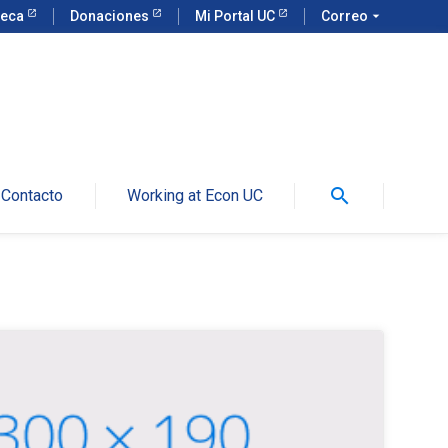
teca
Donaciones
Mi Portal UC
Correo
arrow_drop_down
search
Contacto
Working at Econ UC