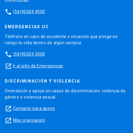
Universidad.
phone
(56)95504 4000
EMERGENCIAS UC
Teléfono en caso de accidente o situación que ponga en
riesgo tu vida dentro de algún campus.
phone
(56)95504 5000
launch
Ir al sitio de Emergencias
DISCRIMINACIÓN Y VIOLENCIA
Orientación y apoyo en casos de discriminación, violencia de
género o violencia sexual.
launch
Contacto para apoyo
launch
Más orientación