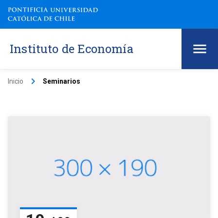
Instituto de Economía
keyboard_arrow_right
Inicio
Seminarios