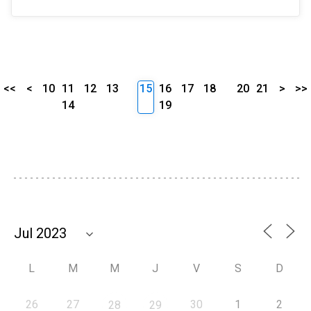
<<
<
10
11
12
13
15
16
17
18
20
21
>
>>
14
19
L
M
M
J
V
S
D
26
27
30
1
2
28
29