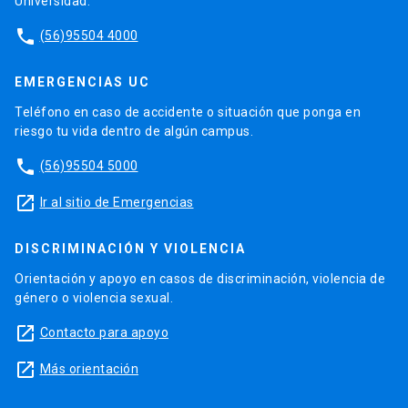
Universidad.
phone
(56)95504 4000
EMERGENCIAS UC
Teléfono en caso de accidente o situación que ponga en
riesgo tu vida dentro de algún campus.
phone
(56)95504 5000
launch
Ir al sitio de Emergencias
DISCRIMINACIÓN Y VIOLENCIA
Orientación y apoyo en casos de discriminación, violencia de
género o violencia sexual.
launch
Contacto para apoyo
launch
Más orientación