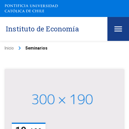
Instituto de Economía
keyboard_arrow_right
Inicio
Seminarios