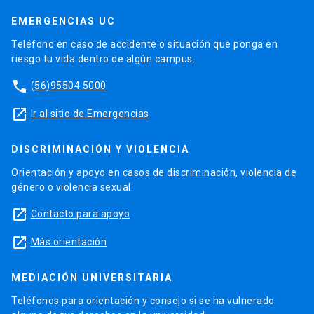
EMERGENCIAS UC
Teléfono en caso de accidente o situación que ponga en
riesgo tu vida dentro de algún campus.
phone
(56)95504 5000
launch
Ir al sitio de Emergencias
DISCRIMINACIÓN Y VIOLENCIA
Orientación y apoyo en casos de discriminación, violencia de
género o violencia sexual.
launch
Contacto para apoyo
launch
Más orientación
MEDIACIÓN UNIVERSITARIA
Teléfonos para orientación y consejo si se ha vulnerado