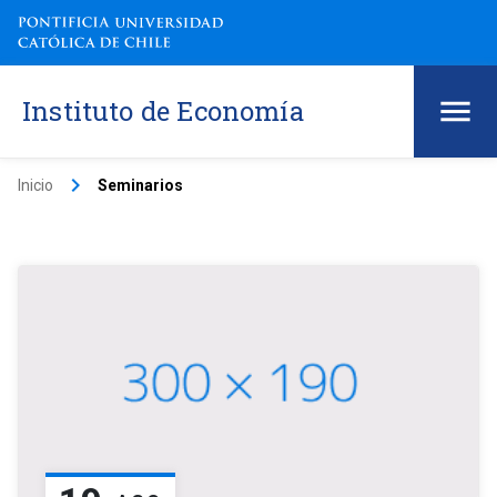
Instituto de Economía
keyboard_arrow_right
Inicio
Seminarios