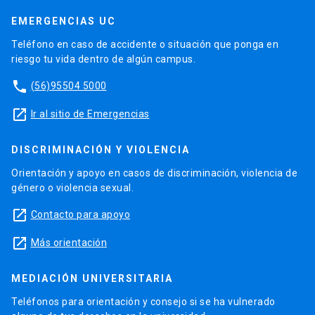
EMERGENCIAS UC
Teléfono en caso de accidente o situación que ponga en
riesgo tu vida dentro de algún campus.
phone
(56)95504 5000
launch
Ir al sitio de Emergencias
DISCRIMINACIÓN Y VIOLENCIA
Orientación y apoyo en casos de discriminación, violencia de
género o violencia sexual.
launch
Contacto para apoyo
launch
Más orientación
MEDIACIÓN UNIVERSITARIA
Teléfonos para orientación y consejo si se ha vulnerado