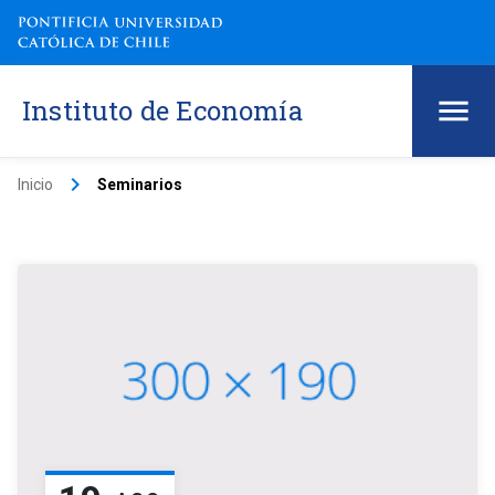
Instituto de Economía
keyboard_arrow_right
Inicio
Seminarios