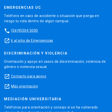
EMERGENCIAS UC
Teléfono en caso de accidente o situación que ponga en
riesgo tu vida dentro de algún campus.
phone
(56)95504 5000
launch
Ir al sitio de Emergencias
DISCRIMINACIÓN Y VIOLENCIA
Orientación y apoyo en casos de discriminación, violencia de
género o violencia sexual.
launch
Contacto para apoyo
launch
Más orientación
MEDIACIÓN UNIVERSITARIA
Teléfonos para orientación y consejo si se ha vulnerado