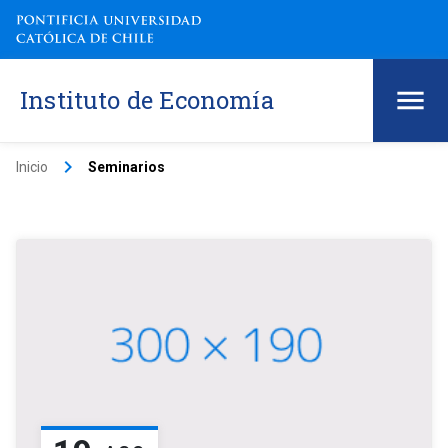
Instituto de Economía
keyboard_arrow_right
Inicio
Seminarios