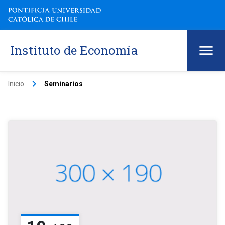
Instituto de Economía
keyboard_arrow_right
Inicio
Seminarios