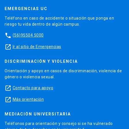
EMERGENCIAS UC
Teléfono en caso de accidente o situación que ponga en
riesgo tu vida dentro de algún campus.
phone
(56)95504 5000
launch
Ir al sitio de Emergencias
DISCRIMINACIÓN Y VIOLENCIA
Orientación y apoyo en casos de discriminación, violencia de
género o violencia sexual.
launch
Contacto para apoyo
launch
Más orientación
MEDIACIÓN UNIVERSITARIA
Teléfonos para orientación y consejo si se ha vulnerado