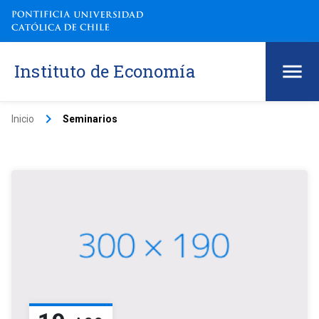
Instituto de Economía
keyboard_arrow_right
Inicio
Seminarios