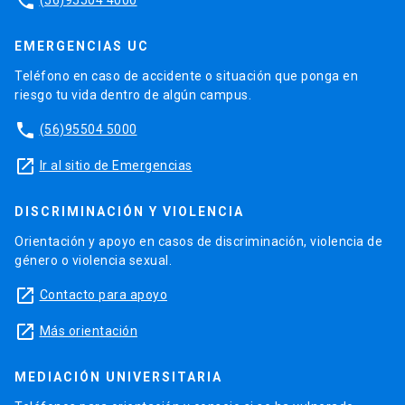
phone
EMERGENCIAS UC
Teléfono en caso de accidente o situación que ponga en
riesgo tu vida dentro de algún campus.
phone
(56)95504 5000
launch
Ir al sitio de Emergencias
DISCRIMINACIÓN Y VIOLENCIA
Orientación y apoyo en casos de discriminación, violencia de
género o violencia sexual.
launch
Contacto para apoyo
launch
Más orientación
MEDIACIÓN UNIVERSITARIA