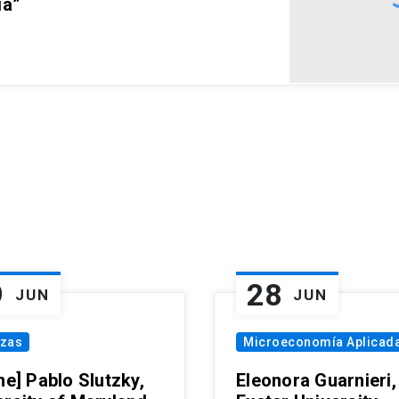
ia”
9
28
JUN
JUN
nzas
Microeconomía Aplicad
ne] Pablo Slutzky,
Eleonora Guarnieri,