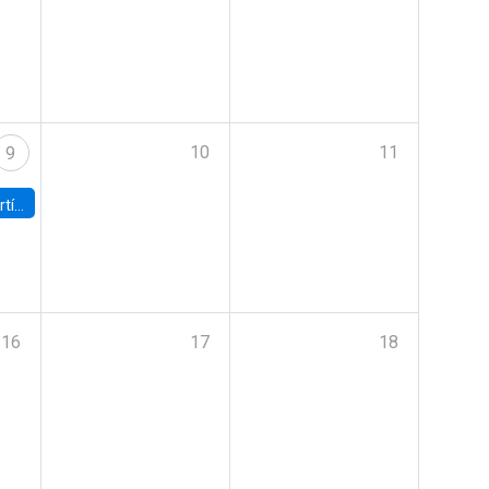
10
11
9
onomía UC
16
17
18