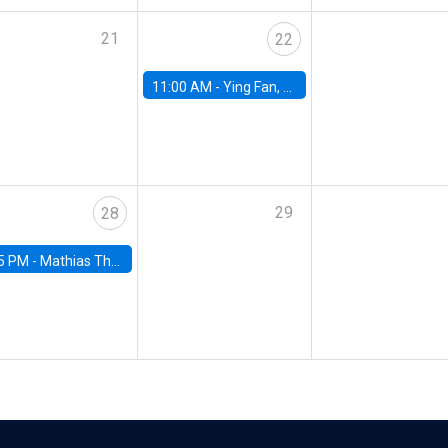
21
22
11:00 AM -
Ying Fan, University of Michigan
29
28
5 PM -
Mathias Thoenig, University of Lausanne