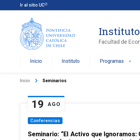
Ir al sitio UC
Institut
Facultad de Eco
Inicio
Instituto
Programas
arrow_drop_down
keyboard_arrow_right
Inicio
Seminarios
19
AGO
Conferencias
Seminario: “El Activo que Ignoramos: