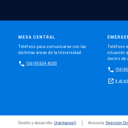
MESA CENTRAL
EMERGE
Teléfono para comunicarse con las
Teléfono e
distintas áreas de la Universidad.
situación 
dentro de
phone
(56)95504 4000
phone
(56)9
launch
Ir al 
Diseño y desarrollo:
Urantiacos
Asesoría:
Dirección Dig