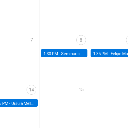
7
8
1:30 PM -
Seminario: “Recuperando la humanidad para progresar en la era de la IA»
1:35 PM -
Felipe Martínez, alumno Doctorado en Ec
15
14
5 PM -
Ursula Mello, Insper - Institute of Education and Research