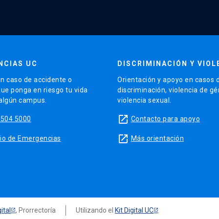
NCIAS UC
DISCRIMINACIÓN Y VIOL
n caso de accidente o
Orientación y apoyo en casos 
que ponga en riesgo tu vida
discriminación, violencia de g
 algún campus.
violencia sexual.
launch
5504 5000
Contacto para apoyo
launch
sitio de Emergencias
Más orientación
ital
, Prorrectoría
Utilizando el
Kit Digital UC