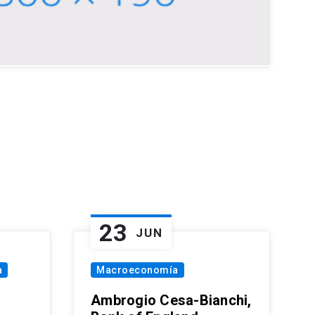
23
JUN
a
Macroeconomía
Ambrogio Cesa-Bianchi,