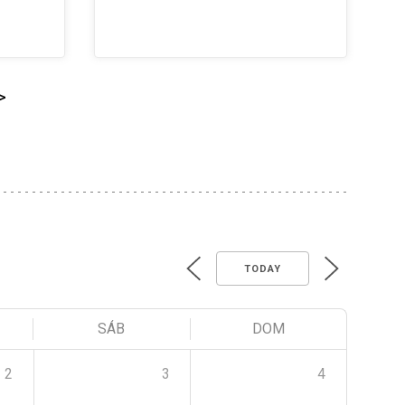
>
TODAY
SÁB
DOM
2
3
4