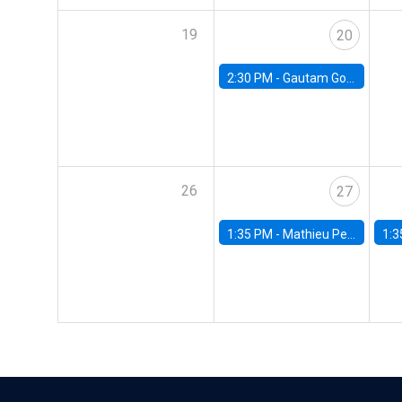
19
20
2:30 PM -
Gautam Gowrisankaran, Columbia University
26
27
1:35 PM -
Mathieu Pedemonte, IDB
1:3