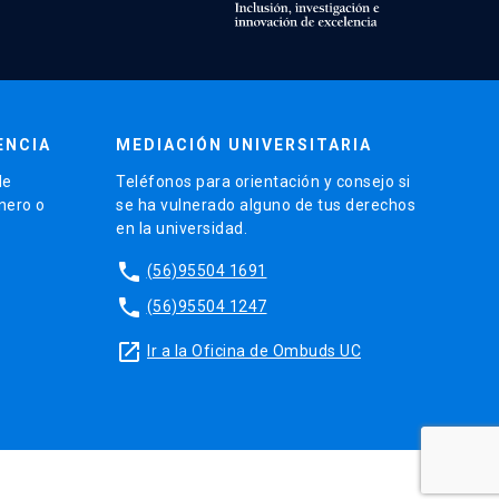
ENCIA
MEDIACIÓN UNIVERSITARIA
de
Teléfonos para orientación y consejo si
énero o
se ha vulnerado alguno de tus derechos
en la universidad.
phone
(56)95504 1691
phone
(56)95504 1247
launch
Ir a la Oficina de Ombuds UC