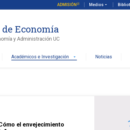
ADMISIÓN
Medios
arrow_drop_down
Biblio
o de Economía
nomía y Administración UC
Académicos e Investigación
Noticias
arrow_drop_down
 Cómo el envejecimiento