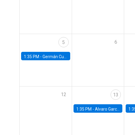
6
5
1:35 PM -
Germán Cubas, University of Houston
12
13
1:35 PM -
Alvaro Garcia-Marin, Universidad de Los Andes
1:3