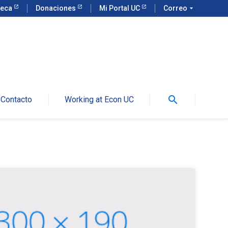
teca
Donaciones
Mi Portal UC
Correo
arrow_drop_down
search
Contacto
Working at Econ UC