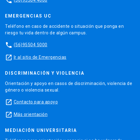
phone
EMERGENCIAS UC
Teléfono en caso de accidente o situación que ponga en
riesgo tu vida dentro de algún campus.
phone
(56)95504 5000
launch
Ir al sitio de Emergencias
DISCRIMINACIÓN Y VIOLENCIA
Orientación y apoyo en casos de discriminación, violencia de
género o violencia sexual.
launch
Contacto para apoyo
launch
Más orientación
MEDIACIÓN UNIVERSITARIA