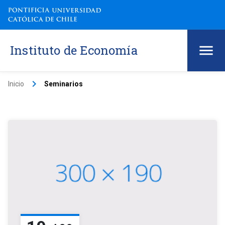
Instituto de Economía
keyboard_arrow_right
Inicio
Seminarios