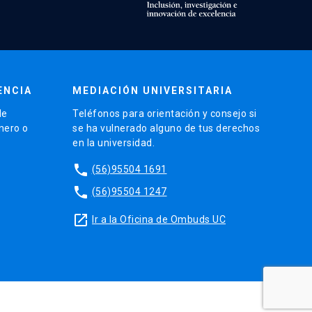
ENCIA
MEDIACIÓN UNIVERSITARIA
de
Teléfonos para orientación y consejo si
énero o
se ha vulnerado alguno de tus derechos
en la universidad.
phone
(56)95504 1691
phone
(56)95504 1247
launch
Ir a la Oficina de Ombuds UC