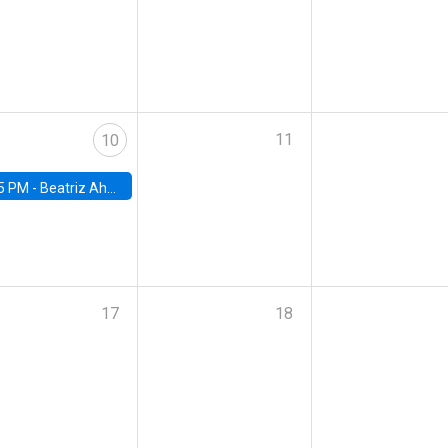
11
10
5 PM -
Beatriz Ahumada, PhD candidate, Universidad de Pittsburgh
17
18