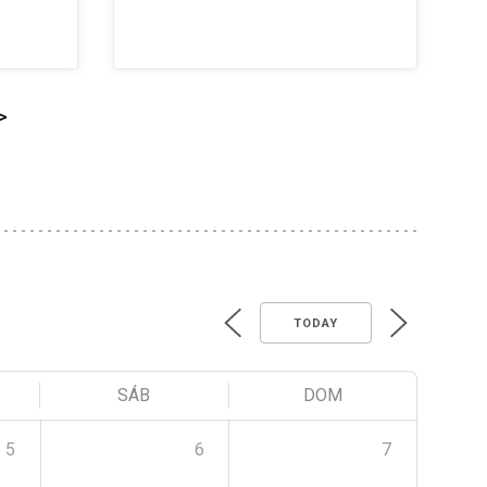
>
TODAY
SÁB
DOM
5
6
7