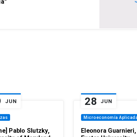
ia”
9
28
JUN
JUN
nzas
Microeconomía Aplicad
ne] Pablo Slutzky,
Eleonora Guarnieri,