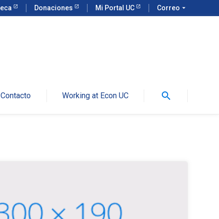
teca
Donaciones
Mi Portal UC
Correo
arrow_drop_down
search
Contacto
Working at Econ UC