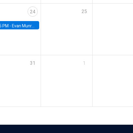
25
24
5 PM -
Evan Munro, Neyman Visiting Assistant Professor in the Department of Statistics at UC Berkeley
31
1