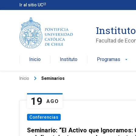
Ir al sitio UC
Institut
Facultad de Eco
Inicio
Instituto
Programas
arrow_drop_down
keyboard_arrow_right
Inicio
Seminarios
19
AGO
Conferencias
Seminario: “El Activo que Ignoramos: