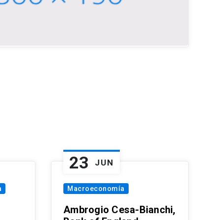
23
JUN
a
Macroeconomía
Ambrogio Cesa-Bianchi,