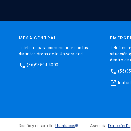
MESA CENTRAL
EMERGE
Teléfono para comunicarse con las
Teléfono e
distintas áreas de la Universidad.
situación 
dentro de
phone
(56)95504 4000
phone
(56)9
launch
Ir al 
Diseño y desarrollo:
Urantiacos
Asesoría:
Dirección Dig