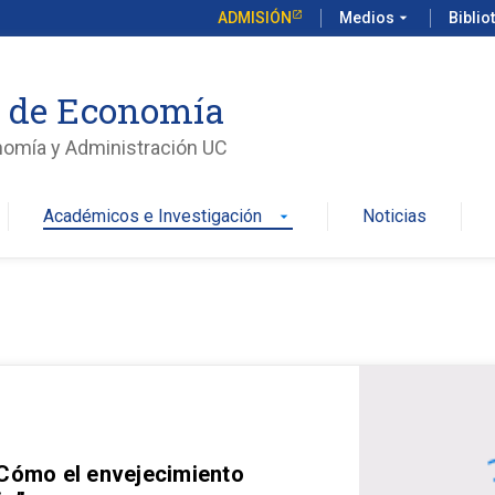
ADMISIÓN
Medios
arrow_drop_down
Biblio
o de Economía
nomía y Administración UC
Académicos e Investigación
Noticias
arrow_drop_down
 Cómo el envejecimiento