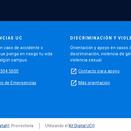
NCIAS UC
DISCRIMINACIÓN Y VIOL
n caso de accidente o
Orientación y apoyo en casos 
que ponga en riesgo tu vida
discriminación, violencia de g
 algún campus.
violencia sexual.
launch
5504 5000
Contacto para apoyo
launch
sitio de Emergencias
Más orientación
ital
, Prorrectoría
Utilizando el
Kit Digital UC