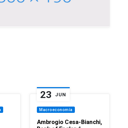
23
JUN
a
Macroeconomía
Ambrogio Cesa-Bianchi,