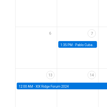
6
7
1:35 PM -
Pablo Cuba, FED Board
13
14
12:00 AM -
XIX Ridge Forum 2024