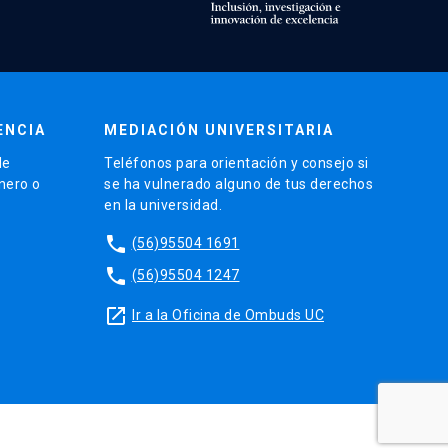
ENCIA
MEDIACIÓN UNIVERSITARIA
de
Teléfonos para orientación y consejo si
énero o
se ha vulnerado alguno de tus derechos
en la universidad.
phone
(56)95504 1691
phone
(56)95504 1247
launch
Ir a la Oficina de Ombuds UC