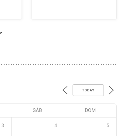
>
TODAY
SÁB
DOM
3
4
5