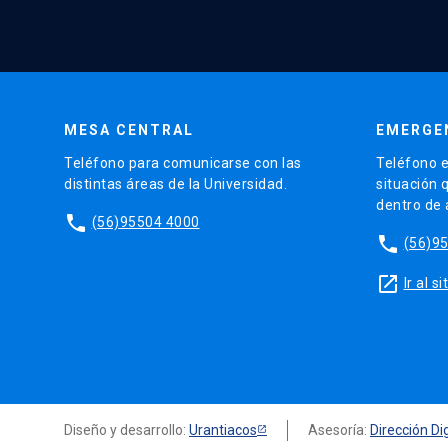
MESA CENTRAL
EMERGE
Teléfono para comunicarse con las
Teléfono e
distintas áreas de la Universidad.
situación 
dentro de
phone
(56)95504 4000
phone
(56)9
launch
Ir al 
Diseño y desarrollo:
Urantiacos
Asesoría:
Dirección Dig