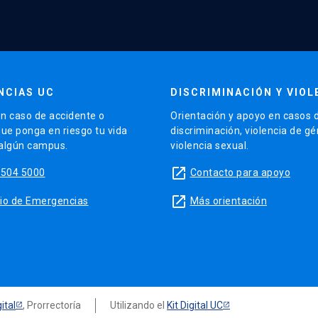
NCIAS UC
DISCRIMINACIÓN Y VIOL
n caso de accidente o
Orientación y apoyo en casos 
que ponga en riesgo tu vida
discriminación, violencia de g
 algún campus.
violencia sexual.
launch
5504 5000
Contacto para apoyo
launch
sitio de Emergencias
Más orientación
ital
, Prorrectoría
Utilizando el
Kit Digital UC