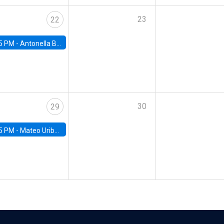
23
22
5 PM -
Antonella Bancalari, Institute for Fiscal Studies (IFS) and Research Associate at University College London (UCL)
30
29
5 PM -
Mateo Uribe-Castro, Universidad de los Andes (Colombia)