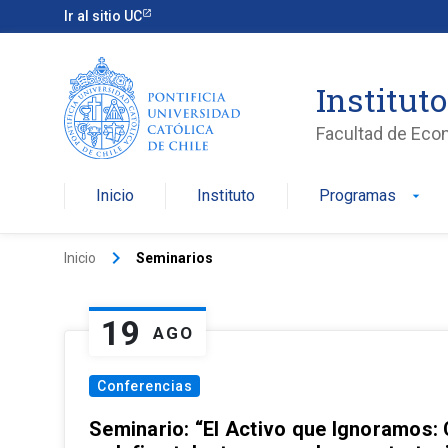
Ir al sitio UC
Institut
Facultad de Eco
Inicio
Instituto
Programas
arrow_drop_down
keyboard_arrow_right
Inicio
Seminarios
19
AGO
Conferencias
Seminario: “El Activo que Ignoramos: