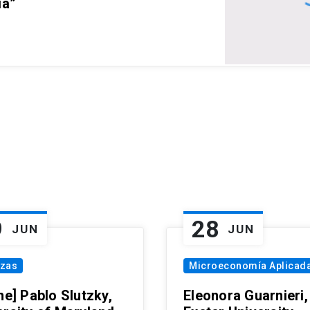
ia”
9
28
JUN
JUN
nzas
Microeconomía Aplicad
ne] Pablo Slutzky,
Eleonora Guarnieri,