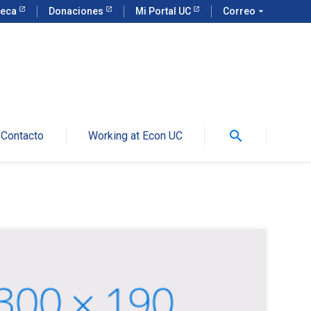
teca
Donaciones
Mi Portal UC
Correo
arrow_drop_down
search
Contacto
Working at Econ UC