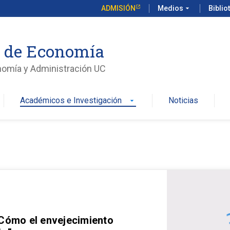
ADMISIÓN
Medios
arrow_drop_down
Biblio
o de Economía
nomía y Administración UC
Académicos e Investigación
Noticias
arrow_drop_down
 Cómo el envejecimiento