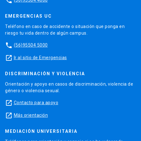
phone
EMERGENCIAS UC
Teléfono en caso de accidente o situación que ponga en
riesgo tu vida dentro de algún campus.
phone
(56)95504 5000
launch
Ir al sitio de Emergencias
DISCRIMINACIÓN Y VIOLENCIA
Orientación y apoyo en casos de discriminación, violencia de
género o violencia sexual.
launch
Contacto para apoyo
launch
Más orientación
MEDIACIÓN UNIVERSITARIA