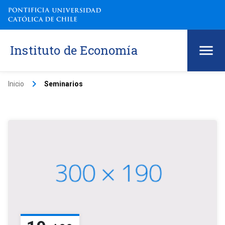
Instituto de Economía
keyboard_arrow_right
Inicio
Seminarios