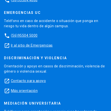
phone
EMERGENCIAS UC
Teléfono en caso de accidente o situación que ponga en
riesgo tu vida dentro de algún campus.
phone
(56)95504 5000
launch
Ir al sitio de Emergencias
DISCRIMINACIÓN Y VIOLENCIA
Orientación y apoyo en casos de discriminación, violencia de
género o violencia sexual.
launch
Contacto para apoyo
launch
Más orientación
MEDIACIÓN UNIVERSITARIA