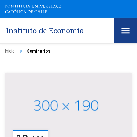
Instituto de Economía
keyboard_arrow_right
Inicio
Seminarios