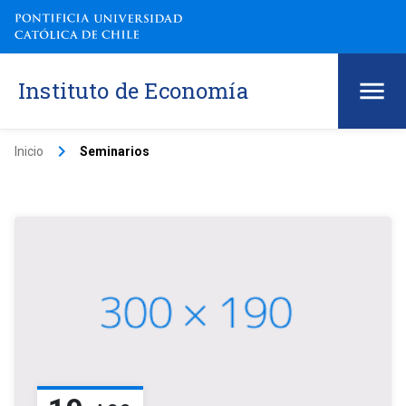
Instituto de Economía
keyboard_arrow_right
Inicio
Seminarios