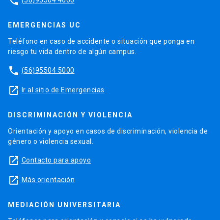
phone
EMERGENCIAS UC
Teléfono en caso de accidente o situación que ponga en
riesgo tu vida dentro de algún campus.
phone
(56)95504 5000
launch
Ir al sitio de Emergencias
DISCRIMINACIÓN Y VIOLENCIA
Orientación y apoyo en casos de discriminación, violencia de
género o violencia sexual.
launch
Contacto para apoyo
launch
Más orientación
MEDIACIÓN UNIVERSITARIA