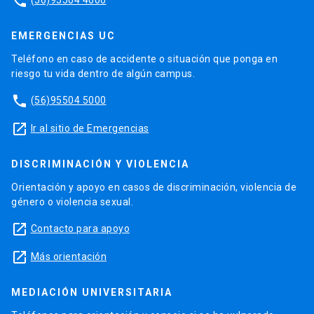
phone
EMERGENCIAS UC
Teléfono en caso de accidente o situación que ponga en
riesgo tu vida dentro de algún campus.
phone
(56)95504 5000
launch
Ir al sitio de Emergencias
DISCRIMINACIÓN Y VIOLENCIA
Orientación y apoyo en casos de discriminación, violencia de
género o violencia sexual.
launch
Contacto para apoyo
launch
Más orientación
MEDIACIÓN UNIVERSITARIA