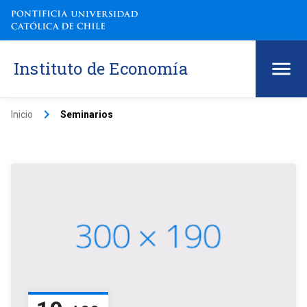
Instituto de Economía
keyboard_arrow_right
Inicio
Seminarios