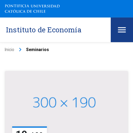
Instituto de Economía
keyboard_arrow_right
Inicio
Seminarios