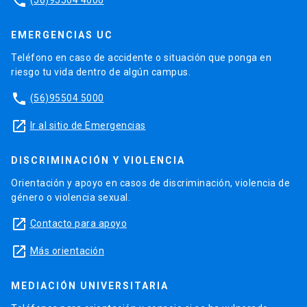
phone
EMERGENCIAS UC
Teléfono en caso de accidente o situación que ponga en
riesgo tu vida dentro de algún campus.
phone
(56)95504 5000
launch
Ir al sitio de Emergencias
DISCRIMINACIÓN Y VIOLENCIA
Orientación y apoyo en casos de discriminación, violencia de
género o violencia sexual.
launch
Contacto para apoyo
launch
Más orientación
MEDIACIÓN UNIVERSITARIA