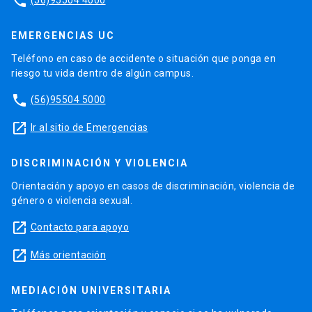
phone
EMERGENCIAS UC
Teléfono en caso de accidente o situación que ponga en
riesgo tu vida dentro de algún campus.
phone
(56)95504 5000
launch
Ir al sitio de Emergencias
DISCRIMINACIÓN Y VIOLENCIA
Orientación y apoyo en casos de discriminación, violencia de
género o violencia sexual.
launch
Contacto para apoyo
launch
Más orientación
MEDIACIÓN UNIVERSITARIA