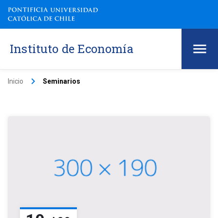
Instituto de Economía
keyboard_arrow_right
Inicio
Seminarios