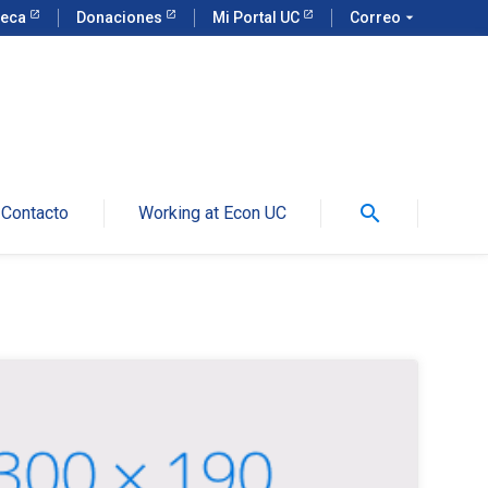
teca
Donaciones
Mi Portal UC
Correo
arrow_drop_down
search
Contacto
Working at Econ UC