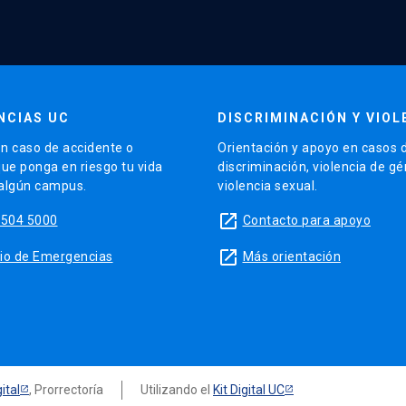
NCIAS UC
DISCRIMINACIÓN Y VIOL
n caso de accidente o
Orientación y apoyo en casos 
que ponga en riesgo tu vida
discriminación, violencia de g
 algún campus.
violencia sexual.
launch
5504 5000
Contacto para apoyo
launch
sitio de Emergencias
Más orientación
ital
, Prorrectoría
Utilizando el
Kit Digital UC