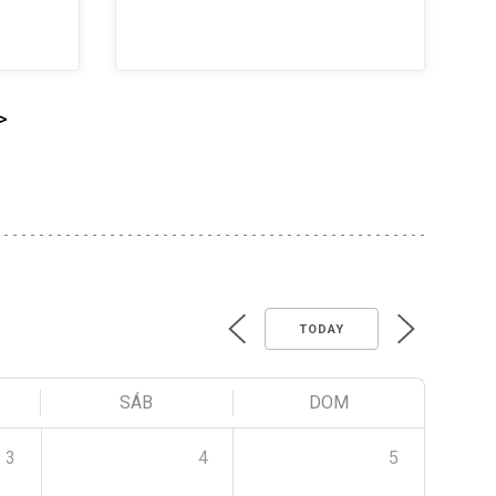
>
TODAY
SÁB
DOM
3
4
5