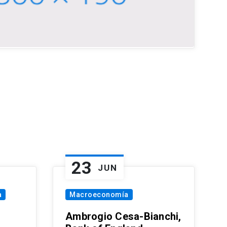
23
JUN
a
Macroeconomía
Ambrogio Cesa-Bianchi,