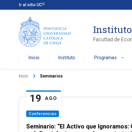
Ir al sitio UC
Institut
Facultad de Eco
Inicio
Instituto
Programas
arrow_drop_down
keyboard_arrow_right
Inicio
Seminarios
19
AGO
Conferencias
Seminario: “El Activo que Ignoramos: