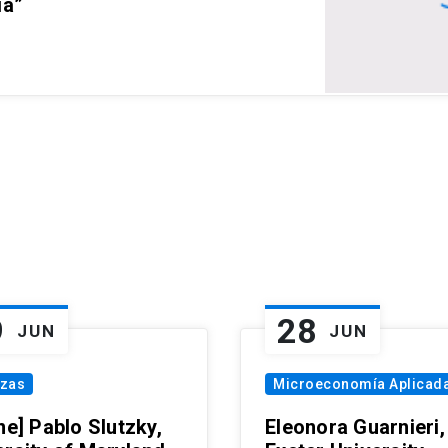
ia”
9
28
JUN
JUN
nzas
Microeconomía Aplicad
ne] Pablo Slutzky,
Eleonora Guarnieri,