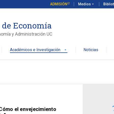
ADMISIÓN
Medios
arrow_drop_down
Biblio
o de Economía
nomía y Administración UC
Académicos e Investigación
Noticias
arrow_drop_down
 Cómo el envejecimiento