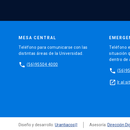
MESA CENTRAL
EMERGE
Teléfono para comunicarse con las
Teléfono e
distintas áreas de la Universidad.
situación 
dentro de
phone
(56)95504 4000
phone
(56)9
launch
Ir al 
Diseño y desarrollo:
Urantiacos
Asesoría:
Dirección Dig