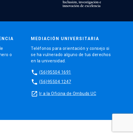
ENCIA
MEDIACIÓN UNIVERSITARIA
de
Teléfonos para orientación y consejo si
énero o
se ha vulnerado alguno de tus derechos
en la universidad.
phone
(56)95504 1691
phone
(56)95504 1247
launch
Ir a la Oficina de Ombuds UC