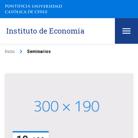
Instituto de Economía
keyboard_arrow_right
Inicio
Seminarios