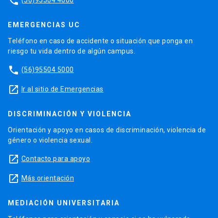
phone
EMERGENCIAS UC
Teléfono en caso de accidente o situación que ponga en
riesgo tu vida dentro de algún campus.
phone
(56)95504 5000
launch
Ir al sitio de Emergencias
DISCRIMINACIÓN Y VIOLENCIA
Orientación y apoyo en casos de discriminación, violencia de
género o violencia sexual.
launch
Contacto para apoyo
launch
Más orientación
MEDIACIÓN UNIVERSITARIA